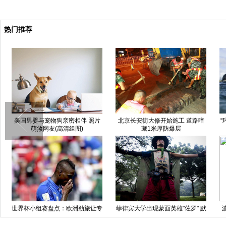
热门推荐
美国男婴与宠物狗亲密相伴 照片
北京长安街大修开始施工 道路暗
“
萌煞网友(高清组图)
藏1米厚防爆层
世界杯小组赛盘点：欧洲劲旅让专
菲律宾大学出现蒙面英雄"佐罗" 默
家大跌眼镜
默守护校园安全(高清组图)