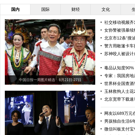
国内
国际
财经
文化
社交移动视频齐
女协警被强暴续
北京市12条“搜
警方用敞篷卡车
苏神咬人被设计
毒品认知度90%
专家：我国房地
中国日报一周图片精选：6月21日-27日
世界杯全国查酒驾
玉林救狗人士花
北京宽带下载速
网友以689万
男孩独自生活6年
微信叫板支付宝