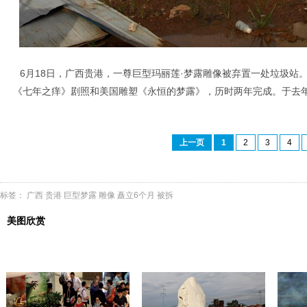
6月18日，广西贵港，一尊巨型玛丽莲·梦露雕像被弃置一处垃圾站
《七年之痒》剧照和美国雕塑《永恒的梦露》，历时两年完成。于去年
上一页
1
2
3
4
标签：
广西
贵港
巨型梦露
雕像
矗立6个月
被拆
美图欣赏