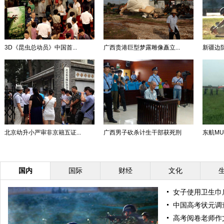
3D《昆虫总动员》中国首...
广西贵港巨型梦露雕像矗立...
新疆边
北京幼升小严审非京籍五证...
广西男子砍杀计生干部获死刑
东航MU2
国内
国际
财经
文化
女子使用卫生巾
中国高考状元调
高考阅卷老师作