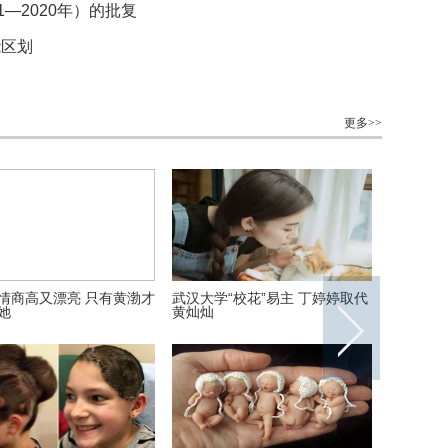
―2020年）的批复
能区划
更多>>
情商高又漂亮 只有黄渤才
武汉大学“校花”易主 丁婷婷取代
人狗不了
她
黄灿灿
养，谁知