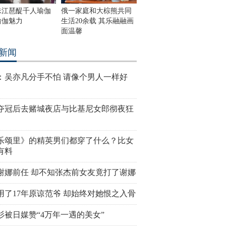
珠江琶醍千人瑜伽
俄一家庭和大棕熊共同
瑜伽魅力
生活20余载 其乐融融画
面温馨
新闻
：吴亦凡分手不怕 请像个男人一样好
夺冠后去赌城夜店与比基尼女郎彻夜狂
乐颂里》的精英男们都穿了什么？比女
有料
谢娜前任 却不知张杰前女友竟打了谢娜
用了17年原谅范爷 却始终对她恨之入骨
杉被日媒赞“4万年一遇的美女”