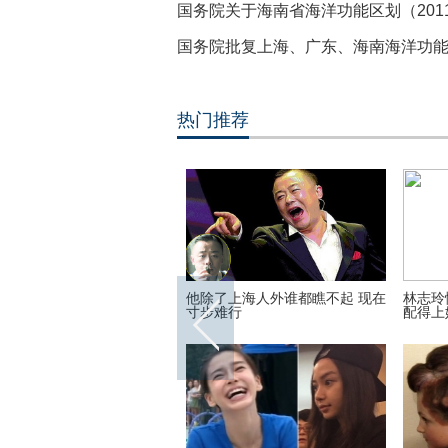
国务院关于海南省海洋功能区划（2011
国务院批复上海、广东、海南海洋功
热门推荐
惊现汽车改装大神 崇拜者送
他除了上海人外谁都瞧不起 现在
林志玲
盖
寸步难行
配得上