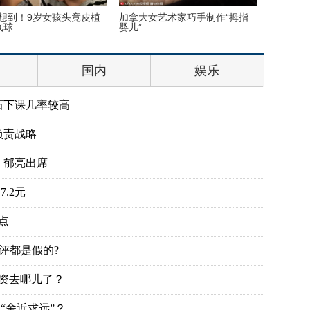
想到！9岁女孩头竟皮植
加拿大女艺术家巧手制作“拇指
一胖毁所
气球
婴儿”
不忍睹
国内
娱乐
石下课几率较高
负责战略
、郁亮出席
.2元
点
评都是假的?
投资去哪儿了？
“舍近求远”？