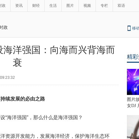
时政
资讯
财经
生活
图片
视频
专栏
双语
时政
移
设海洋强国：向海而兴背海而
精彩
衰
09:23:32
可持续发展的必由之路
图片故
女DJ
设“海洋强国”，那么什么是海洋强国？
海洋资源开发能力，发展海洋经济，保护海洋生态环