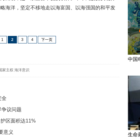
经略海洋，坚定不移地走以海富国、以海强国的和平发
1
2
3
4
下一页
中国
国家主权
海洋意识
安全
洋争议问题
保护区面积达11%
要意义
生命