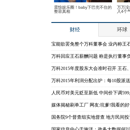
是名副其实的不老女神 连刘
震惊娱乐圈！baby下巴兜不住的
万万没
都输了
整容真相
入4个
财经
环球
宝能欲罢免整个万科董事会 业内称王
万科回应王石薪酬问题 称是执行董事
万科2015年度股东大会准时召开 王石
万科2015年利润分配出炉：每10股派送7
人民币对美元贬至新低 中间价下调599
媒体揭秘刷单工厂 网友:坑爹!我看的好
国务院9个督查组实地督查 地方民间
国家信息中心于施洋：政务大数据何以