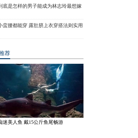
到底是怎样的男子能成为林志玲最想嫁
小蛮腰都能穿 露肚脐上衣穿搭法则实用
推荐
痴迷美人鱼 戴15公斤鱼尾畅游