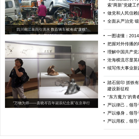
索“两新”党建工
做党和人民信赖的
全面从严治党 
四川南江暴雨引洪水 数百辆车被淹成“废铁”
一图读懂：201
把握对外传播的
理解中国共产党
沧海横流尽显英
续写伟大事业新
踏石留印 抓铁
建设新征程
“东方魔力”的青
“万物为师——袁晓岑百年诞辰纪念展”在京举行
严以律己，领导
严以修身，领导
严以用权，领导