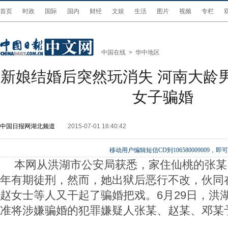
首页
时政
国际
国内
财经
文娱
生活
图片
视频
专栏
中国在线
>
华中地区
新娘结婚后突然玩消失 河南大龄
女子骗婚
中国日报网湖北频道
2015-07-01 16:40:42
移动用户编辑短信CD到106580009009
本网从洪湖市公安局获悉，家住仙桃的张某
年有期徒刑，然而，她出狱后恶行不改，伙同
赵女士等人又干起了骗婚把戏。6月29日，洪
准将涉嫌骗婚的犯罪嫌疑人张某、赵某、邓某