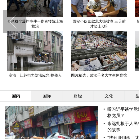
台湾粉尘爆炸事件一伤者转院上海
西安小伙毒驾北大街被查 三天前
救治
才染上K粉
高清：江苏电力防汛应急 抢修人
图片精选：武汉千名大学生体育馆
员乘艇抢险
内纳凉过夜
国内
国际
财经
文化
听习近平谈学党
格党员？
永远扎根于人民
的故事
“找到党组织，