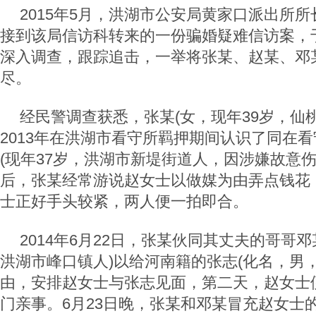
2015年5月，洪湖市公安局黄家口派出所
接到该局信访科转来的一份骗婚疑难信访案，
深入调查，跟踪追击，一举将张某、赵某、邓
尽。
经民警调查获悉，张某(女，现年39岁，仙
2013年在洪湖市看守所羁押期间认识了同在
(现年37岁，洪湖市新堤街道人，因涉嫌故意
后，张某经常游说赵女士以做媒为由弄点钱花
士正好手头较紧，两人便一拍即合。
2014年6月22日，张某伙同其丈夫的哥哥邓
洪湖市峰口镇人)以给河南籍的张志(化名，男，
由，安排赵女士与张志见面，第二天，赵女士
门亲事。6月23日晚，张某和邓某冒充赵女士