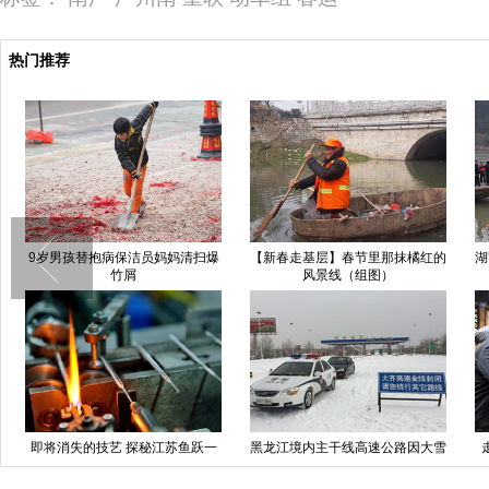
热门推荐
9岁男孩替抱病保洁员妈妈清扫爆
【新春走基层】春节里那抹橘红的
湖
竹屑
风景线（组图）
即将消失的技艺 探秘江苏鱼跃一
黑龙江境内主干线高速公路因大雪
支玻璃体温计生产过程
全线封闭(组图)