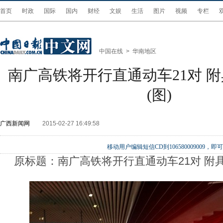
首页
时政
国际
国内
财经
文娱
生活
图片
视频
专栏
中国在线
>
华南地区
南广高铁将开行直通动车21对 
(图)
广西新闻网
2015-02-27 16:49:58
移动用户编辑短信CD到106580009009
原标题：南广高铁将开行直通动车21对 附具