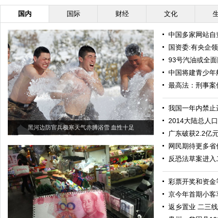
国内
国际
财经
文化
中国多家网站自
国资委:有央企
93号汽油或全面
中国将建青少年
最高法：刑事案
我国一年内禁止
2014大陆总人口
黑河边防官兵极寒天气赤膊浴雪 血性十足
广东破获2.2亿
网民期待更多省
反恐法草案进入
彩票开奖和资金
京今年首期小客
返乡置业 二三