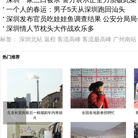
一个人的春运：男子5天从深圳跑回汕头
深圳发布官员吃娃娃鱼调查结果 公安分局局
深圳情人节枕头大作战欢乐多
标签：
深圳北站
返程
客流高峰
客流最高峰
广州南站
热门推荐
全国各地新春招聘忙
香客在武汉寺庙祈福扔硬币 工作
9岁男孩
人员戴头盔清理