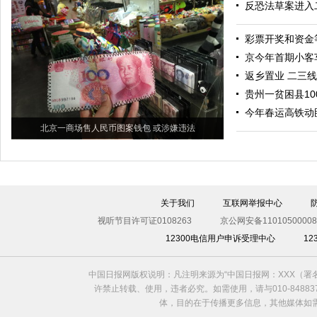
反恐法草案进入
彩票开奖和资金
京今年首期小客
返乡置业 二三
贵州一贫困县1
今年春运高铁动
北京一商场售人民币图案钱包 或涉嫌违法
关于我们
互联网举报中心
视听节目许可证0108263
京公网安备11010500008
12300电信用户申诉受理中心
1
中国日报网版权说明：凡注明来源为“中国日报网：XXX（
许禁止转载、使用，违者必究。如需使用，请与010-8488
体，目的在于传播更多信息，其他媒体如