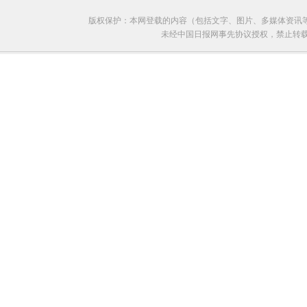
版权保护：本网登载的内容（包括文字、图片、多媒体资讯
未经中国日报网事先协议授权，禁止转载使用。给