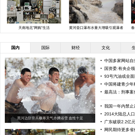
壶口瀑布水量大增吸引观瀑者
春运大潮：各地迎来返程客流高峰
即将消失
支玻
国内
国际
财经
文化
中国多家网站自
国资委:有央企
93号汽油或全面
中国将建青少年
最高法：刑事案
我国一年内禁止
2014大陆总人口
黑河边防官兵极寒天气赤膊浴雪 血性十足
广东破获2.2亿
网民期待更多省