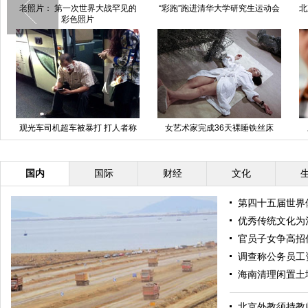
“彩跑”跑进清华大学研究生运动会
北京天安门广场LED大屏幕开始拆
除
女艺术家完成36天裸睡铁丝床
上海正式启用电子港澳通行证
解放军
国内
国际
财经
文化
第四十五届世界
优秀传统文化为
官员子女争高招
调查称公务员工资
海南清理闲置土地
北京外教须持教