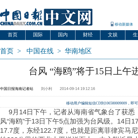
移动新媒体
首页
国际
国内
财经
文娱
生
首页
>
中国在线
>
华南地区
台风 “海鸥”将于15日上午
中国日报海南记者站
刘小利
2014-09-14 19:12:16
移动用户编辑短信CD到106580009009
9月14日下午，记者从海南省气象台了获悉
风“海鸥”于13日下午5点加强为台风级。14日
17.7度，东经122.7度，也就是距离菲律宾