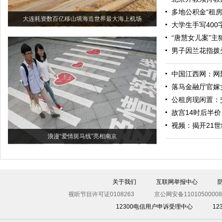
多地公积金“租房
大连耗资数百亿移山填海造世界最大海上机场
大学生手写400
“唐慧女儿案”
男子因兰花指拨
中国江西网：网
落马金融厅官嫁女
公租房现闲置：
故宫14时后半
视频：揭开21
浪漫“爱情斑马线”亮相南京
关于我们
互联网举报中心
视听节目许可证0108263
京公网安备11010500008
12300电信用户申诉受理中心
1