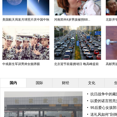
美国航天局发月球照片庆中国中秋
河南郑州4岁男孩被拐68...
北影开学
中戏新生军训男帅女靓养眼
北京迎节前最拥堵日 晚高峰提前
高邮男孩
国内
国际
财经
文化
抗日战争中的藏
以爱的诺言照亮
95后爱心女孩郭
送礼风如何“刮倒