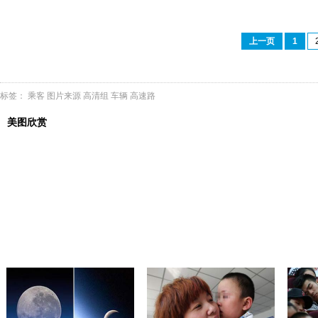
上一页
1
标签：
乘客
图片来源
高清组
车辆
高速路
美图欣赏