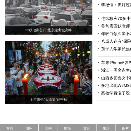
李纪恒：抓好过
连续救灾70多小
鲁甸震区缺老师
中秋假期首日 北京迎出城高峰
年轻白领久坐不
八成人存有“保
孩子入学家长焦
苹果iPhone
浙江一黑窝点生产
山西乡党委女书
多地出现W3M9
高校学费涨了没
千年古镇“长街宴”迎中秋
首页
国际
国内
财经
文化
生活
图片