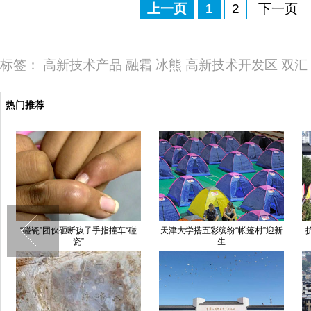
上一页
1
2
下一页
标签：
高新技术产品
融霜
冰熊
高新技术开发区
双汇
热门推荐
图片故事：即将消失的磨刀工 走
山西洪洞县兴唐寺乡书记带队酒后
街串巷喊生意
砸饭店