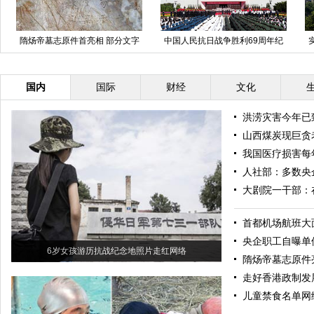
泰安卜蜂莲花超市一购物班车起火
碧池中的阳光男孩潘世云
国内
国际
财经
文化
洪涝灾害今年已
山西煤炭现巨贪
我国医疗损害每
人社部：多数央
大剧院一干部：
首都机场航班大
央企职工自曝单
6岁女孩游历抗战纪念地照片走红网络
隋炀帝墓志原件
走好香港政制发
儿童禁食名单网