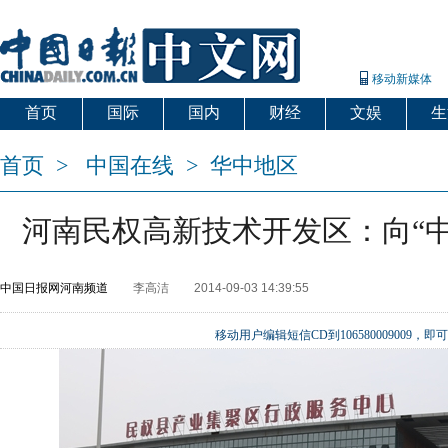
移动新媒体
首页
国际
国内
财经
文娱
生
首页
>
中国在线
>
华中地区
河南民权高新技术开发区：向“中
中国日报网河南频道
李高洁
2014-09-03 14:39:55
移动用户编辑短信CD到106580009009