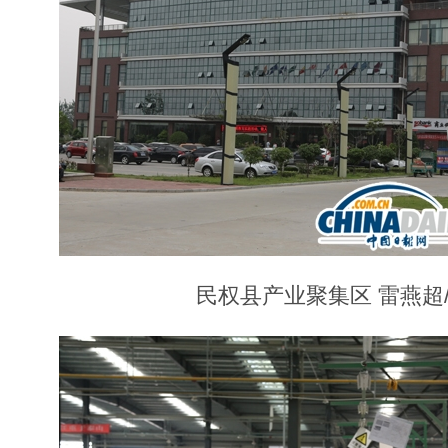
民权县产业聚集区 雷燕超