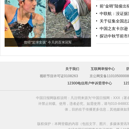
前“金哨”陆俊出
中联航：没证据
关于征集全国志
中国之友卡尔逊
探访中秋节前市
曾经“篮球女孩” 今天的百米冠军
关于我们
互联网举报中心
视听节目许可证0108263
京公网安备11010500008
12300电信用户申诉受理中心
1
中国日报网版权说明：凡注明来源为“中国日报网：XXX（
许禁止转载、使用，违者必究。如需使用，请与010-8488
体，目的在于传播更多信息，其他媒体如
版权保护：本网登载的内容（包括文字、图片、多媒体资讯