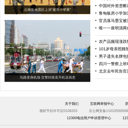
中国对外资垄断
云南鲁甸震区上演“最美小苹果”
鲁甸板房小学加
官员落马墨宝被
唯一一座明清两
农产品频现涨跌
101岁母亲照顾
男子遗失名牌包
四川一警察上班
北京去年民告官案
马路变身机场 交警封路直升机送病患
关于我们
互联网举报中心
视听节目许可证0108263
京公网安备11010500008
12300电信用户申诉受理中心
1