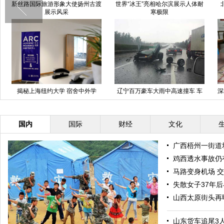
新丝路国际旅游形象大使扬州古渡
世界“冰王”亮相哈尔滨展示人体耐
展示风采
寒极限
揭秘上海纽约大学 宿舍中外学
辽宁百万豪车大雨中高速撞车 车
深
生“混搭”
轮飞出
国内
国际
财经
文化
广西梧州一街道
鸡西透水事故仍
马路变身机场 
失散女子37年
山西太原街头再
山东货车追尾3