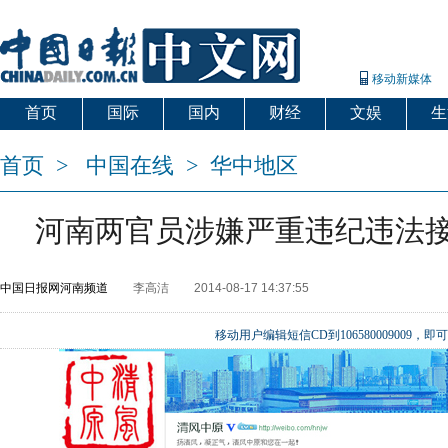
移动新媒体
首页
国际
国内
财经
文娱
生
首页
>
中国在线
>
华中地区
河南两官员涉嫌严重违纪违法
中国日报网河南频道
李高洁
2014-08-17 14:37:55
移动用户编辑短信CD到106580009009