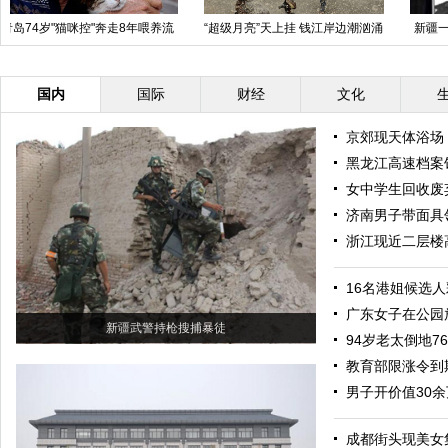
黑龙江高速档案馆形似平壤太阳宫
商南消防版《小苹果》获赞：活力
四射 很有亲和力
国内
国际
财经
文化
京郊现天体浴场
黑龙江高速档案
女中学生回收废
济南男子带面具领
浙江现近二层楼
16名港姐候选
广东女子在公园
新疆武警持枪搜捕暴徒
94岁老太倒地7
教育部限涨令到
男子开价值30
成都街头现美女