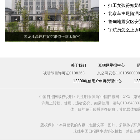
打工女孩得知奶
北京车主尾随洒
鲁甸地震灾区安
宇航员怎么上厕
黑龙江高速档案馆形似平壤太阳宫
关于我们
互联网举报中心
视听节目许可证0108263
京公网安备11010500008
12300电信用户申诉受理中心
1
中国日报网版权说明：凡注明来源为“中国日报网：XXX（
许禁止转载、使用，违者必究。如需使用，请与010-8488
体，目的在于传播更多信息，其他媒体如
版权保护：本网登载的内容（包括文字、图片、多媒体资讯
未经中国日报网事先协议授权，禁止转载使用。给