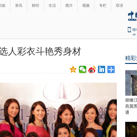
时政
资讯
财经
生活
图片
视频
专栏
双语
移
体
候选人彩衣斗艳秀身材
精彩
俯瞰
燕翼
通