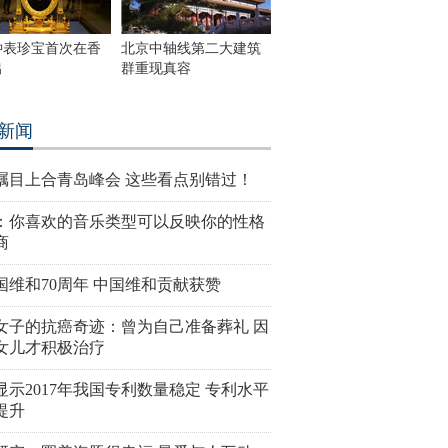
钟表珍宝首次在香
北京中轴线第二大建筑
出
群重现真容
新闻
瞩目上合青岛峰会 这些看点别错过！
：你喜欢的音乐类型可以反映你的性格
商
国维和70周年 中国维和贡献获赞
女子的抗癌奇迹：曾为自己准备葬礼 因
女儿才积极治疗
显示2017年我国专利数量稳定 专利水平
提升