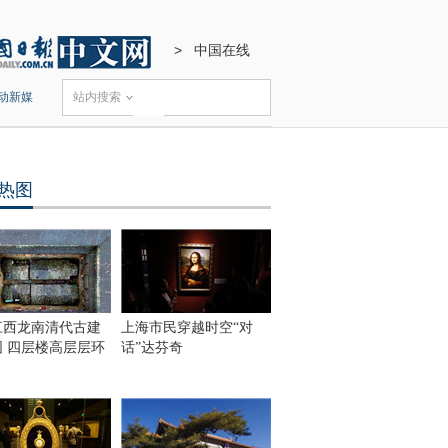
>
中国在线
动新媒
站内搜索
热图
江西龙南清代古建
上海市民穿越时空“对
围 四层楼高层层环
话”达芬奇