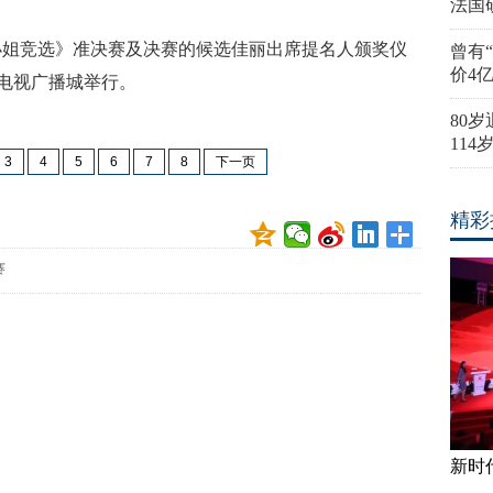
法国
香港小姐竞选》准决赛及决赛的候选佳丽出席提名人颁奖仪
曾有
价4
港电视广播城举行。
80
11
3
4
5
6
7
8
下一页
精彩
赛
新时