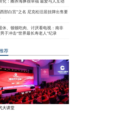
研究：圈养海豚很幸福 最爱与人互动
“西部白宫”之名 尼克松旧居挂牌出售要
亿
岁退休、顿顿吃肉、讨厌看电视：南非
4岁男子冲击“世界最长寿老人”纪录
推荐
代大讲堂