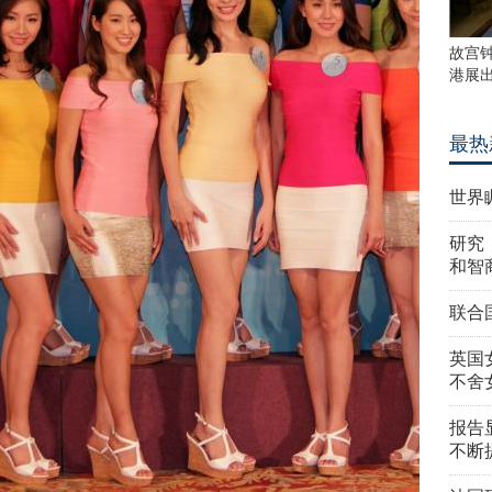
故宫
港展
最热
世界
研究
和智
联合
英国
不舍
报告
不断