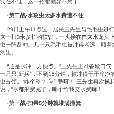
实在不佳，这一招都抛弃不用了。
·第二战·水攻虫太多水费遭不住
29日上午11点过，居民王先生与毛毛虫进行
来一根3米多长的软管，一头接在自来水龙头
虫一阵乱冲。几十只毛毛虫被冲得老远，顺着
沟里。
“还是水冲，方便点。”王先生正准备歇口气
一只只“新兵”，不到15分钟，被冲得干干净
虫占领。“咋个整？咋个整嘛！”王先生再次操
说，“水都浪费完了，哪个给我交水费嘛！”
·第三战·扫帚5分钟就堆满撮箕