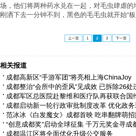
场，他们将两种药水兑在一起，对毛虫肆虐的
刚洒下去一分钟不到，黑色的毛毛虫就开始“板
上一页
1
2
3
下一页
相关报道
成都高新区“手游军团”将亮相上海ChinaJoy
成都整治“会所中的歪风”见成效 已拆除26处
成都军区总医院赴黎维和医疗队再获联合国
成都启动新一轮行政审批制度改革 优化政务
范冰冰《白发魔女》成都首映 吃串翻牌萌招
“创意成都奖”启动全球征集 千万元奖金寻成
成都温江区将全面优化升级公交服务