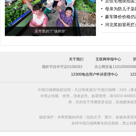
京住宅地块拍卖
母亲为防儿子染
豪车降价价格仍
河北奖励冒死拦
菜市里的“广场舞娘”
关于我们
互联网举报中心
视听节目许可证0108263
京公网安备11010500008
12300电信用户申诉受理中心
1
中国日报网版权说明：凡注明来源为“中国日报网：XXX（
许禁止转载、使用，违者必究。如需使用，请与010-8488
体，目的在于传播更多信息，其他媒体如
版权保护：本网登载的内容（包括文字、图片、多媒体资讯
未经中国日报网事先协议授权，禁止转载使用。给