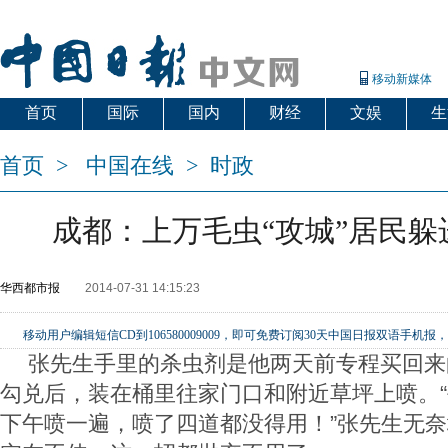
移动新媒体
首页
国际
国内
财经
文娱
生
首页
>
中国在线
>
时政
成都：上万毛虫“攻城”居民躲
华西都市报
2014-07-31 14:15:23
移动用户编辑短信CD到106580009009，即可免费订阅30天中国日报双语手
张先生手里的杀虫剂是他两天前专程买回来
勾兑后，装在桶里往家门口和附近草坪上喷。
下午喷一遍，喷了四道都没得用！”张先生无