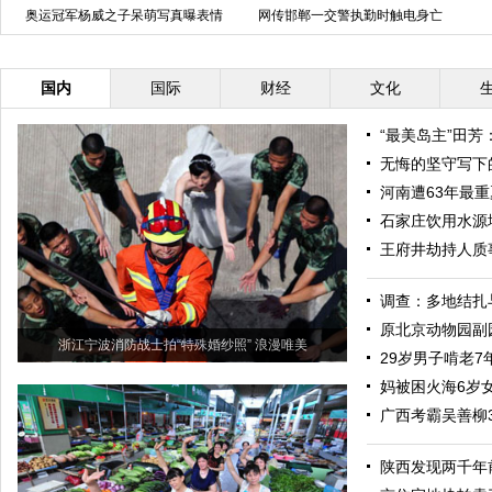
奥运冠军杨威之子呆萌写真曝表情
网传邯郸一交警执勤时触电身亡
多变惹人爱
邯郸交警回应非交警
国内
国际
财经
文化
“最美岛主”田
无悔的坚守写下
河南遭63年最
石家庄饮用水源
王府井劫持人质
调查：多地结扎
原北京动物园副园
浙江宁波消防战士拍“特殊婚纱照” 浪漫唯美
29岁男子啃老7
妈被困火海6岁
广西考霸吴善柳
陕西发现两千年