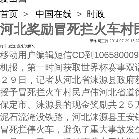
首页
>
中国在线
>
时政
河北奖励冒死拦火车村民
新华网
王昆
2014-07-29 15:2
打印
发送
我来说两句
移动用户编辑短信CD到1065800
机报，第一时间获取世界杯赛事双
２９日，记者从河北省涞源县政府
授予冒死拦火车村民卢伟河北省道
保定市、涞源县的现金奖励共２５
泥石流淹没铁路，河北涞源县王安
冒死拦停火车，避免了重大事故发