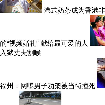
港式奶茶成为香港
的“视频婚礼” 献给最可爱的人
入狱丈夫割喉
福州：网曝男子劝架被当街撞死