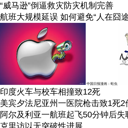
“威马逊”倒逼救灾防灾机制完善
航班大规模延误 如何避免“人在囧途
中国日报漫画：蛀虫
印度火车与校车相撞致12死
美宾夕法尼亚州一医院枪击致1死2
阿尔及利亚一航班起飞50分钟后失
克里访以无突破性进展