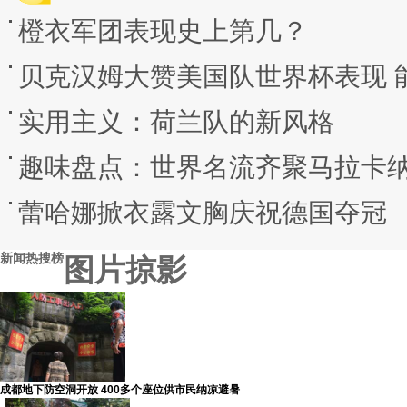
橙衣军团表现史上第几？
贝克汉姆大赞美国队世界杯表现 
实用主义：荷兰队的新风格
趣味盘点：世界名流齐聚马拉卡
蕾哈娜掀衣露文胸庆祝德国夺冠
新闻热搜榜
图片掠影
成都地下防空洞开放 400多个座位供市民纳凉避暑