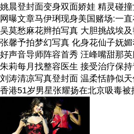
姚晨登封面变身双面娇娃 精灵碰撞
网曝文章马伊琍现身美国赌场:一直
吴莫愁麻花辫拍写真 大胆挑战埃及
张馨予拍梦幻写真 化身花仙子妩媚
好声音导师阵容首秀 汪峰嘴甜那英
朱莉每月找整容医生 接受治疗保持
刘涛清凉写真登封面 温柔恬静似天
香港51岁男星张耀扬在北京吸毒被