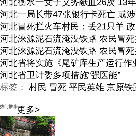
河北衡水一女子义务献血26次 13
河北一局长带47张银行卡死亡 或
河北冒死拦火车村民：丢21只羊 
河北涞源泥石流淹没铁路 农民冒死拦
河北涞源泥石流淹没铁路 农民冒死拦
河北省将实施《尾矿库生产运行作
河北省卫计委多项措施“强医能”
标签：
村民
冒死
平民英雄
京原铁
热门推荐
更多>