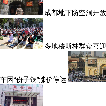
成都地下防空洞开放
多地穆斯林群众喜
车因“份子钱”涨价停运