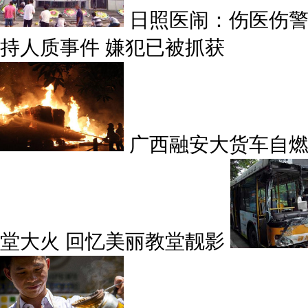
日照医闹：伤医伤警
持人质事件 嫌犯已被抓获
广西融安大货车自燃
堂大火 回忆美丽教堂靓影