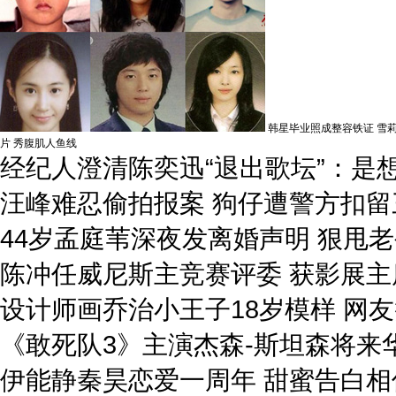
韩星毕业照成整容铁证 雪
片 秀腹肌人鱼线
经纪人澄清陈奕迅“退出歌坛”：是
汪峰难忍偷拍报案 狗仔遭警方扣留
44岁孟庭苇深夜发离婚声明 狠甩
陈冲任威尼斯主竞赛评委 获影展主
设计师画乔治小王子18岁模样 网
《敢死队3》主演杰森-斯坦森将来
伊能静秦昊恋爱一周年 甜蜜告白相