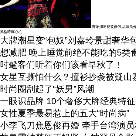
赛琳娜透视装低俗 品味负分
风格暗藏心机
大牌潮星变“包奴”刘嘉玲景甜奢华
想减肥 晚上睡觉前绝不能吃的5类
时髦客们听着你们该看早秋了！
女星互撕怕什么？撞衫抄袭被疑山
时尚圈刮起了“妖男”风潮
一眼识品牌 10个奢侈大牌经典特征
女性夏季最易惹上的五大“时尚病”
小李飞刀焦恩俊再婚 牵手台湾演员