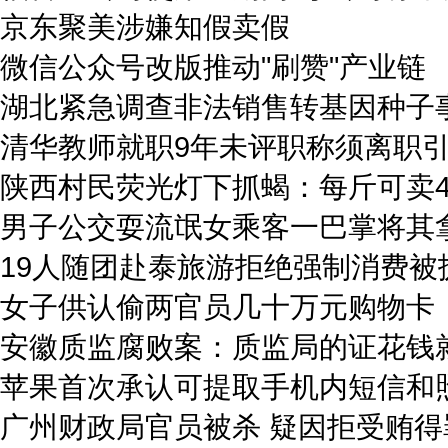
京东聚美涉嫌知假卖假
微信公众号改版推动"刷赞"产业链
湖北紧急调查非法销售转基因种子
清华教师就职9年未评职称须离职
陕西村民荧光灯下抓蝎：每斤可卖4
男子公交耍流氓女乘客一巴掌将其
19人随团赴泰旅游拒绝强制消费被
女子供认偷两官员几十万元购物卡
安徽质监腐败案：质监局的证花钱
苹果首次承认可提取手机内短信和
广州财政局官员被杀 疑因拒受贿得