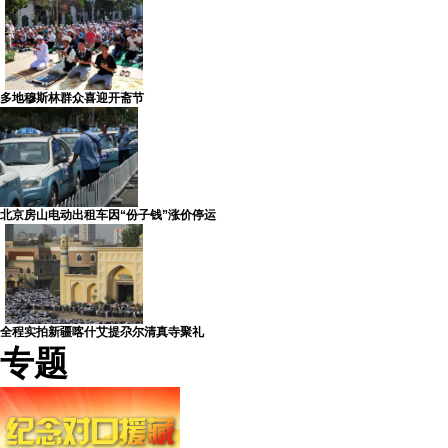
多地穆斯林群众喜迎开斋节
北京房山电动出租车因“份子钱”涨价停运
全程实拍新疆喀什艾提尕尔清真寺聚礼
专题