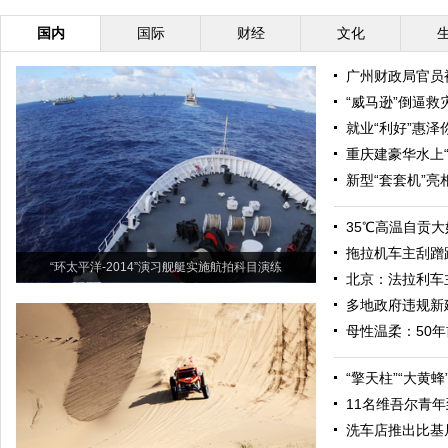
国内
国际
财经
文化
广州财政局官员
“威马逊”倒逼
就业“利好”惠泽
重庆建豪华水上“宫
新型“套套机”亮
35℃高温自贡
拖拉机车主刮蹭
“环太平洋-2014”演习舰艇实施航拍科目演练
北京：法拉利车
多地政府违规新
母性温柔：50
“擎天柱”“大黄
11名维吾尔青
洗车店推出比基