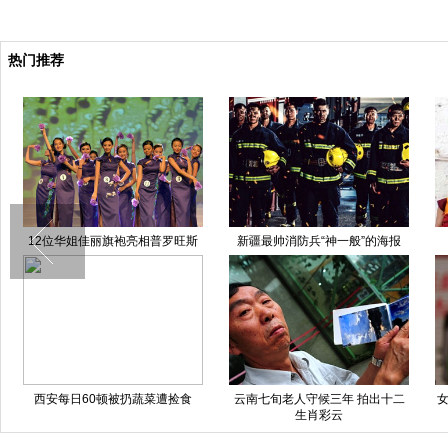
热门推荐
12位华姐佳丽旗袍亮相普罗旺斯
新疆最帅消防兵“神一般”的海报
西安每日60顿被扔蔬菜遭捡食
云南七旬老人守候三年 拍出十二
女
生肖彩云