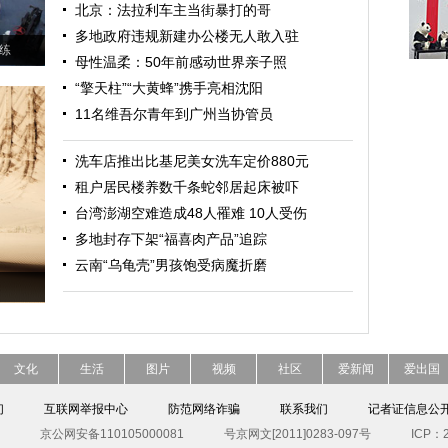
北京：法拉利车主当街暴打的哥
多地政府违规新建办公楼无人敢入驻
演练
母性温柔：50年前感动世界亲子照
“擎天柱”“大黄蜂”携手亮相沈阳
11名维吾尔青年到广州当协管员
洗车店推出比基尼美女洗车定价880元
租户居民楼养数千条蛇邻居起床被吓
台湾澎湖空难造成48人罹难 10人受伤
多地封存下架“福喜肉产品”追踪
云南“乌龟壳”男孩饱受病魔折磨
文化
生活
图片
视频
社区
爱新闻
爱出国
们
互联网举报中心
防范网络诈骗
联系我们
记者证信息公
京公网安备110105000081
号京网文[2011]0283-097号
ICP：2