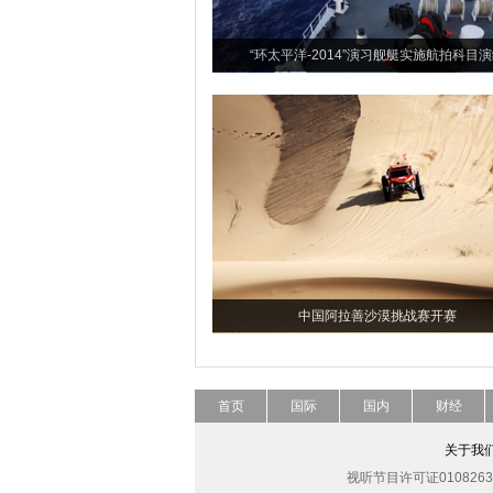
“环太平洋-2014”演习舰艇实施航拍科目
中国阿拉善沙漠挑战赛开赛
首页
国际
国内
财经
关于我
视听节目许可证0108263