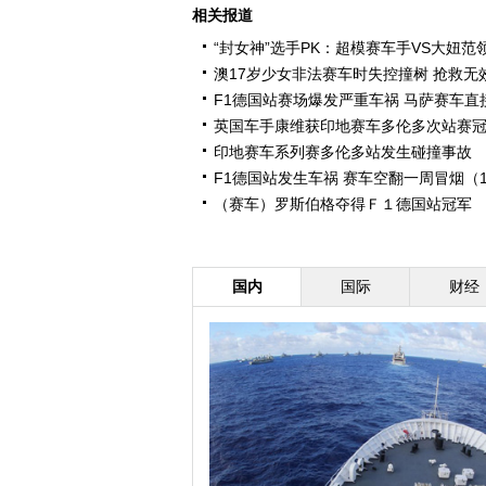
相关报道
“封女神”选手PK：超模赛车手VS大妞范
澳17岁少女非法赛车时失控撞树 抢救无
F1德国站赛场爆发严重车祸 马萨赛车直接
英国车手康维获印地赛车多伦多次站赛
印地赛车系列赛多伦多站发生碰撞事故
F1德国站发生车祸 赛车空翻一周冒烟（1
（赛车）罗斯伯格夺得Ｆ１德国站冠军
国内
国际
财经