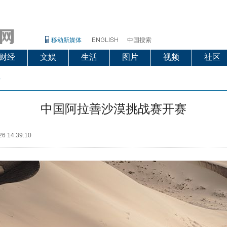
移动新媒体
中国搜索
财经
文娱
生活
图片
视频
社区
片
中国阿拉善沙漠挑战赛开赛
26 14:39:10