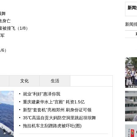
新闻
领舞
效身亡
新闻
被撞飞（1/8）
冠军
/6）
文化
生活
就业“利好”惠泽你我
重庆建豪华水上“宫殿” 耗资1.5亿
新型“套套机”亮相郑州 刷身份证可领
35℃高温自贡大妈防空洞里跳起坝坝舞
拖拉机车主刮蹭路虎被吓吐(图)