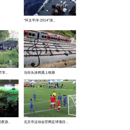
“环太平洋-2014”演...
...
当街头涂鸦遇上铁路
游...
北京市运动会官网足球项目...