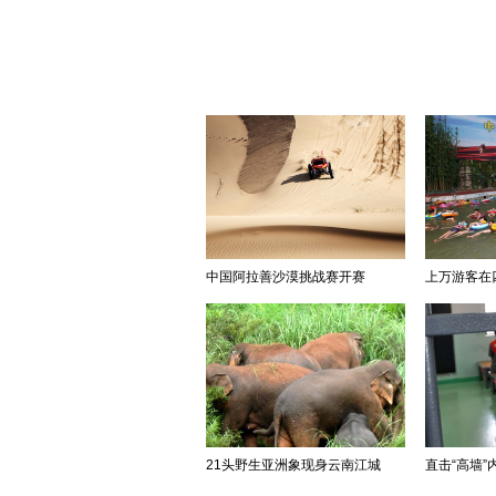
中国阿拉善沙漠挑战赛开赛
上万游客在四
21头野生亚洲象现身云南江城
直击“高墙”