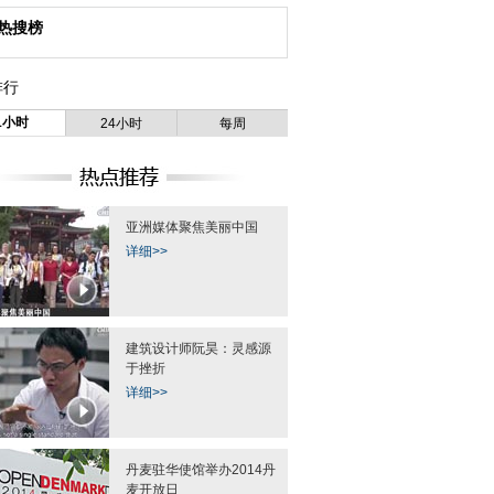
热搜榜
排行
1小时
24小时
每周
亚洲媒体聚焦美丽中国
详细>>
建筑设计师阮昊：灵感源
于挫折
详细>>
丹麦驻华使馆举办2014丹
麦开放日