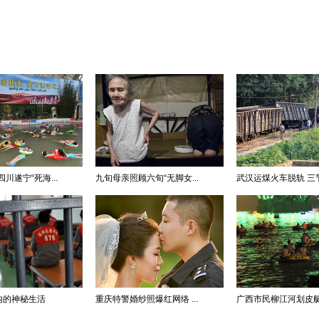
川遂宁“死海...
九旬母亲照顾六旬“无脚女...
武汉运煤火车脱轨 三节车
内的神秘生活
重庆特警婚纱照爆红网络 ...
广西市民柳江河划皮艇夜