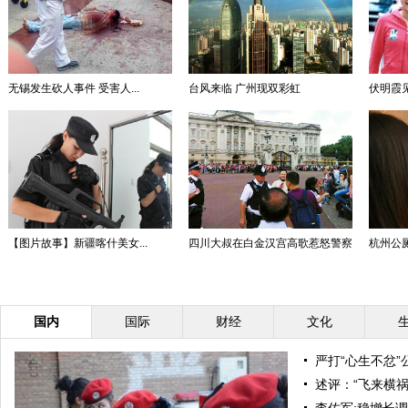
无锡发生砍人事件 受害人...
台风来临 广州现双彩虹
伏明霞见
【图片故事】新疆喀什美女...
四川大叔在白金汉宫高歌惹怒警察
杭州公厕
国内
国际
财经
文化
严打“心生不忿
述评：“飞来横