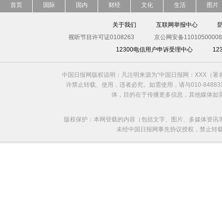
首页
国际
国内
财经
文化
生活
图片
关于我们
互联网举报中心
视听节目许可证0108263
京公网安备11010500008
12300电信用户申诉受理中心
1
中国日报网版权说明：凡注明来源为“中国日报网：XXX（
许禁止转载、使用，违者必究。如需使用，请与010-8488
体，目的在于传播更多信息，其他媒体如
版权保护：本网登载的内容（包括文字、图片、多媒体资讯
未经中国日报网事先协议授权，禁止转载使用。给