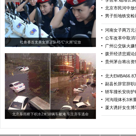
李佐军:稳增长
北京市民河中放
男子拒地铁安检
河南女子两万元
公车改革中取消
吐鲁番首支美女巡逻队45℃“火洲”绽放
广州公交纵火嫌
拨开经济悲观论
贵州茅台将出资5
北大EMBA66
副县长辞官辞职
轿车撞长安街护
河沟现体长3米重
厦大诱奸女生博
北京暴雨桥下积水2米18辆车被淹 车主弃车逃命