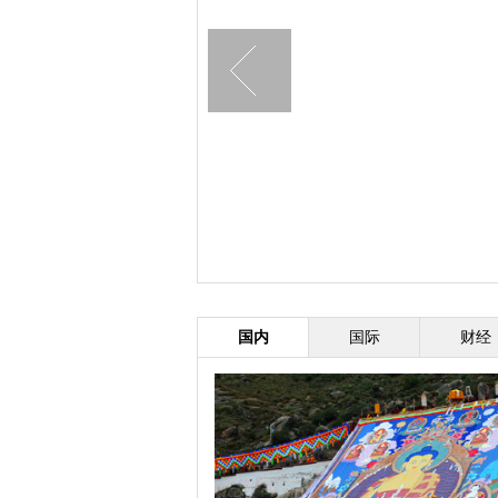
巨型“圣诞老人”亮相湖南石牛寨玻
深圳滑
璃桥
北京今12时解除重污染红色预警
湖南
12日或再迎雾霾
国内
国际
财经