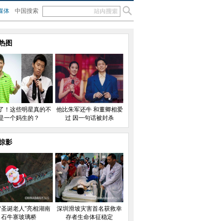
媒体
中国搜索
热图
了！这些明星真的不
他比朱军还牛 和董卿相爱
是一个妈生的？
过 因一句话被封杀
掠影
“圣诞老人”亮相湖南
深圳滑坡灾害首名获救幸
石牛寨玻璃桥
存者生命体征稳定