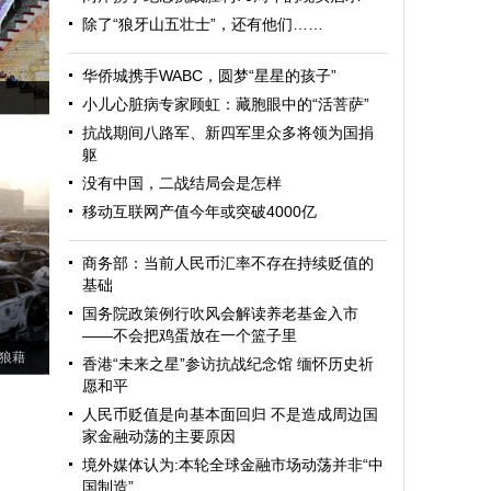
除了“狼牙山五壮士”，还有他们……
华侨城携手WABC，圆梦“星星的孩子”
小儿心脏病专家顾虹：藏胞眼中的“活菩萨”
抗战期间八路军、新四军里众多将领为国捐
躯
没有中国，二战结局会是怎样
移动互联网产值今年或突破4000亿
商务部：当前人民币汇率不存在持续贬值的
基础
国务院政策例行吹风会解读养老基金入市
——不会把鸡蛋放在一个篮子里
狼藉
香港“未来之星”参访抗战纪念馆 缅怀历史祈
愿和平
人民币贬值是向基本面回归 不是造成周边国
家金融动荡的主要原因
境外媒体认为:本轮全球金融市场动荡并非“中
国制造”