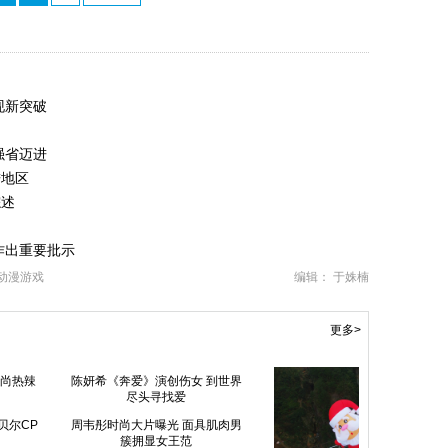
现新突破
强省迈进
进地区
综述
作出重要批示
动漫游戏
编辑： 于姝楠
更多>