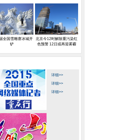
2届全国雪雕赛冰城开
北京今12时解除重污染红
铲
色预警 12日或再迎雾霾
详细>>
详细>>
详细>>