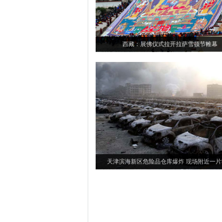
西藏：展佛仪式拉开拉萨雪顿节帷幕
天津滨海新区危险品仓库爆炸 现场附近一片