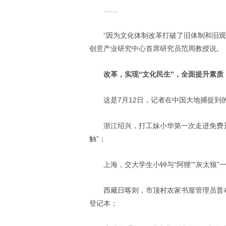
……
“因为文化体制改革打破了旧体制和旧
创意产业研究中心首席研究员范周教授说。
改革，实现“文化民生”，全面提升素质
这是7月12日，记者在中国大地捕捉到
浙江绍兴，打工妹小华第一次走进免费
触”；
上海，交大学生小钟与“阿狸”“灰太狼
西藏日喀则，市顶村农家书屋管理员普
登记本；