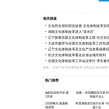
相关报道
文化民生得到切实改善 文化体制改革实
湖南文化体制改革进入“深水区”
辽宁探索实践文化体制改革之路 向文化
大连市被评为全国文化体制改革工作先
辽宁文化体制改革及文化产业发展成果
长沙文化体制改革要走在省会城市前列
全国文化体制改革工作会议举行 李长春
标签：
文化产业
文化体制改革
文化企业
转企改制
热门推荐
陈妍希《奔爱》演创伤女 到世界
尽头寻找爱
周韦彤时尚大片曝光 面具肌肉男
簇拥显女王范