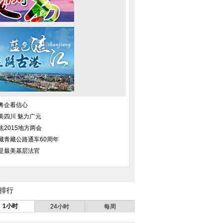
粤企看信心
美四川 魅力广元
焦2015地方两会
藏青藏公路通车60周年
是最美基层法官
排行
1小时
24小时
每周