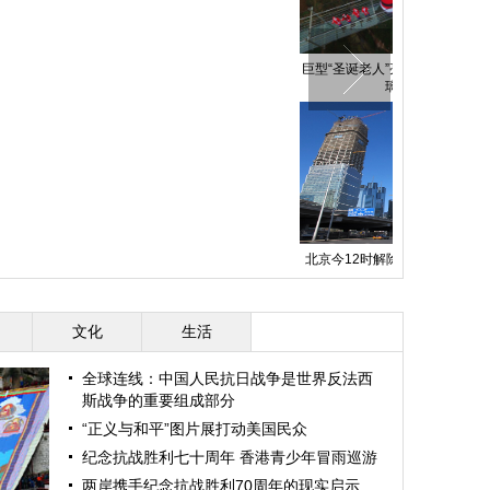
坡灾害首名获救幸存者生命
第22届全国雪雕赛冰城开铲
马里人质劫持
体征稳定
昆凌确定出演
学
张家界天门山迎首场雪
北京举办122交通安全日活动
文化
生活
全球连线：中国人民抗日战争是世界反法西
斯战争的重要组成部分
“正义与和平”图片展打动美国民众
纪念抗战胜利七十周年 香港青少年冒雨巡游
两岸携手纪念抗战胜利70周年的现实启示