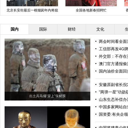
北京长安街最后一根烟囱年内将熄
全国各地新春招聘忙
火
国内
国际
财经
文化
两会时间看全面
工信部再发4G牌
外交部：不存在
澳门官方通报偷
国内油价全面回归
安徽原副省长倪
"两弹一星"功勋
出土兵马俑“穿上”保鲜膜
山东生态补偿办
中国多家网站自
国资委:有央企
中国将建青少年