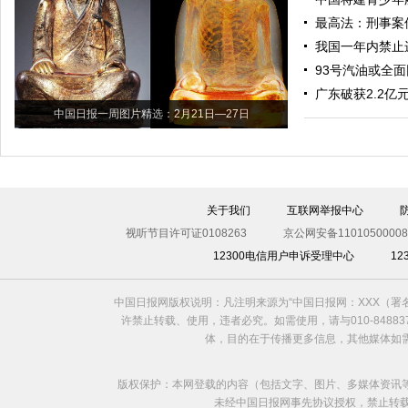
最高法：刑事案
我国一年内禁止
93号汽油或全面
广东破获2.2亿
中国日报一周图片精选：2月21日—27日
关于我们
互联网举报中心
视听节目许可证0108263
京公网安备11010500008
12300电信用户申诉受理中心
1
中国日报网版权说明：凡注明来源为“中国日报网：XXX（
许禁止转载、使用，违者必究。如需使用，请与010-8488
体，目的在于传播更多信息，其他媒体如
版权保护：本网登载的内容（包括文字、图片、多媒体资讯
未经中国日报网事先协议授权，禁止转载使用。给