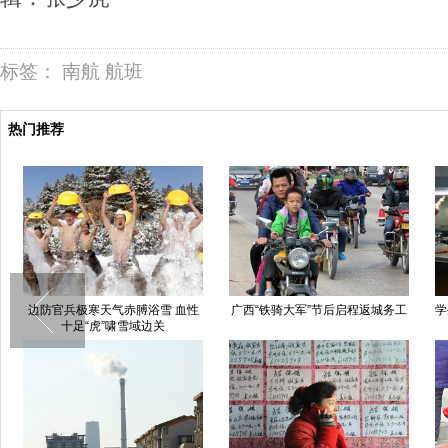
标签：
南航
航班
热门推荐
边防官兵极寒天气赤膊浴雪 血性
广西“铁骑大军”节后启程返城务工
学
十足“虎”啸雪域边关