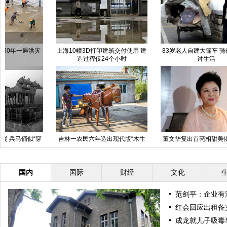
边防武警版“冰桶挑战”宁波上演
青奥会女子蹦床决赛中国小将朱雪
莹摘金
创意羊驼展亮相沈阳
光影青奥:8月20日精彩图片集锦
[组图]
国内
国际
财经
文化
范剑平：企业有
红会回应出租备
成龙就儿子吸毒