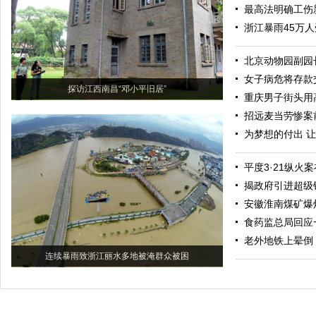
最高法明确工伤
浙江暴雨45万人
北京动物园副园
女子病危将存款
探访江西南昌“邓小平旧居”
重庆男子街头用
招远麦当劳惨案
为梦想的付出 
平度3·21纵火
揭政府引进超级
安徽淮南煤矿爆
食药监总局回应
老外地铁上晕倒
连续暴雨致浙江丽水多地被淹群众被困