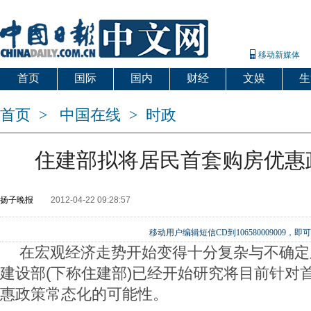
移动新媒体
首页
国际
国内
财经
文娱
生
首页
>
中国在线
>
时政
住建部拟将居民首套购房优惠
扬子晚报
2012-04-22 09:28:57
移动用户编辑短信CD到106580009009
在宏观经济走势开始变得十分复杂与不确定
建设部(下称住建部)已经开始研究将目前针对
惠政策常态化的可能性。