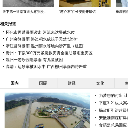
天下第一道秦直道大雾弥漫...
“蒋介石”在长安街开饭馆
重庆石
相关报道
怀化市再遭暴雨袭击 河流未达警戒水位
广州突降暴雨 路边积水成孩子天然“泳池”
浙江普降暴雨 温州丽水等地内涝严重（组图）
贵州：下拨300万元紧急救灾资金援助暴雨重灾区
温州一游乐园遇暴雨 有儿童被困
高清：运钞车被困水中 广西柳州暴雨内涝严重
国内
国际
财经
文化
为梦想的付出 
平度3·21纵火
揭政府引进超级
安徽淮南煤矿爆
食药监总局回应