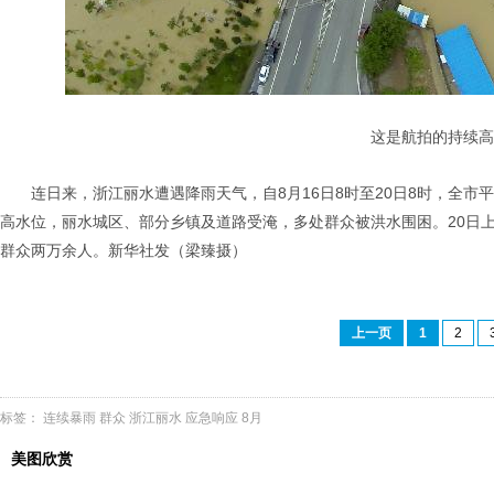
这是航拍的持续高
连日来，浙江丽水遭遇降雨天气，自8月16日8时至20日8时，全市平
高水位，丽水城区、部分乡镇及道路受淹，多处群众被洪水围困。20日
群众两万余人。新华社发（梁臻摄）
上一页
1
2
标签：
连续暴雨
群众
浙江丽水
应急响应
8月
美图欣赏