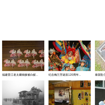
福建晋江老太藏钱惨被白蚁...
纪念梅兰芳诞辰120周年...
泰国坠亡