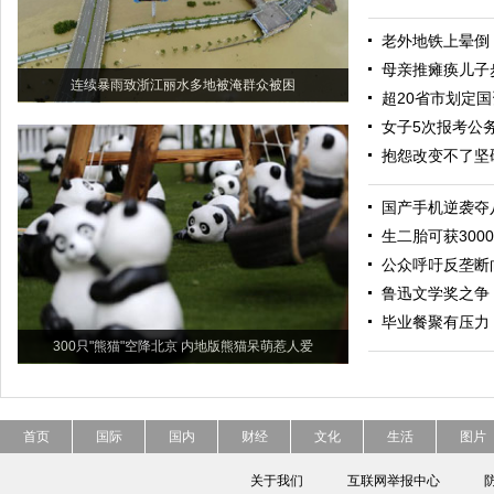
老外地铁上晕倒
母亲推瘫痪儿子
连续暴雨致浙江丽水多地被淹群众被困
超20省市划定
女子5次报考公
抱怨改变不了坚
国产手机逆袭夺
生二胎可获300
公众呼吁反垄断
鲁迅文学奖之争
毕业餐聚有压力 
300只"熊猫"空降北京 内地版熊猫呆萌惹人爱
首页
国际
国内
财经
文化
生活
图片
关于我们
互联网举报中心