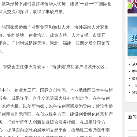
，就新形势下如何发挥华侨华人优势，建设“一路一带”国际创
深入交流和探讨，取得了丰硕成果。
成立的国家级侨商产业聚集区和海归人才、海外高端人才聚集
接、签约落地、创业培训、政策支持、人才支援、市场开
平台。广州增城是继天津、河北、福建、江西之后全国第五
地。
从
、管委会主任张火青表示：“
'
侨梦苑
'
成功落户增城开发区，
秀
聚
川
创新中心、创业梦工厂、国际众创空间、产业承载区四大科技孵
谁
服务、成果转化、合作交流等四大核心功能定位。在科技创
线，以侨为桥、以创新为媒，以科技创新研发为导向，建设华侨
协同创新合作示范区。在创业服务方面，建设创业孵化体系和产
新闻
务，打造华侨华人创新创业综合服务枢纽。在成果转化方
心，提供面向全球的展示和交易平台，推动珠三角乃至华南