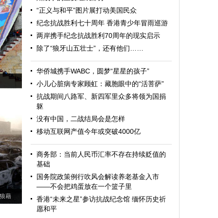
“正义与和平”图片展打动美国民众
纪念抗战胜利七十周年 香港青少年冒雨巡游
两岸携手纪念抗战胜利70周年的现实启示
除了“狼牙山五壮士”，还有他们……
华侨城携手WABC，圆梦“星星的孩子”
小儿心脏病专家顾虹：藏胞眼中的“活菩萨”
抗战期间八路军、新四军里众多将领为国捐
躯
没有中国，二战结局会是怎样
移动互联网产值今年或突破4000亿
商务部：当前人民币汇率不存在持续贬值的
基础
国务院政策例行吹风会解读养老基金入市
——不会把鸡蛋放在一个篮子里
狼藉
香港“未来之星”参访抗战纪念馆 缅怀历史祈
愿和平