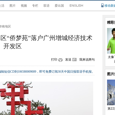
生活
图片
视频
专栏
双语
爱出国
移动新
精彩
华南地区
区“侨梦苑”落户广州增城经济技术
开发区
太像
打印
发送
我来说两句
辑短信CD到106580009009，即可免费订阅30天中国日报双语手机报。
图片
第2