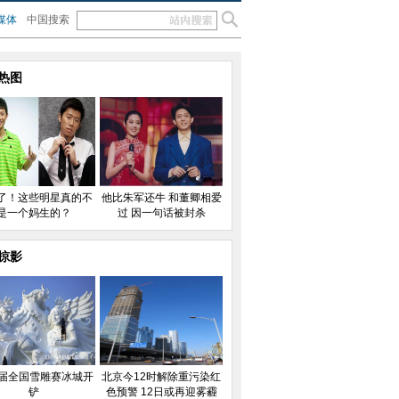
媒体
中国搜索
热图
了！这些明星真的不
他比朱军还牛 和董卿相爱
是一个妈生的？
过 因一句话被封杀
掠影
2届全国雪雕赛冰城开
北京今12时解除重污染红
铲
色预警 12日或再迎雾霾