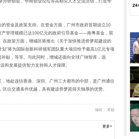
举办侨创会、华商创业论坛等高精尖人才交流活动，打造华
2
争力的资金及政策支持。在资金方面，广州市政府首期设立
10
资产管理规模已达
100
亿元的政府引导基金——南粤基金，双
。在政策方面，增城区将推出《关于加快推进侨梦苑建设的
智计划”将为国际创新科研领军团队重大项目给予最高
1
亿元专项
房补贴，等等。与此同时，增城还面向全球广纳智库，选
”建设和发展提供智力支持和人才保障。
发区，地处连结香港、深圳、广州三大都市的中部，是广州通往
，区位交通条件优越，具有建设侨梦苑得天独厚的优势。
编辑： 黄硕
更多>