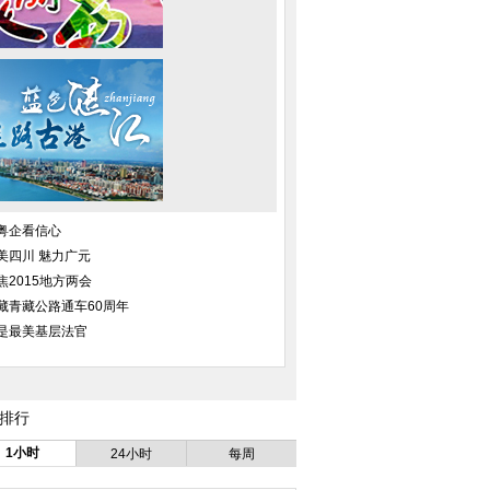
粤企看信心
美四川 魅力广元
焦2015地方两会
藏青藏公路通车60周年
是最美基层法官
排行
1小时
24小时
每周