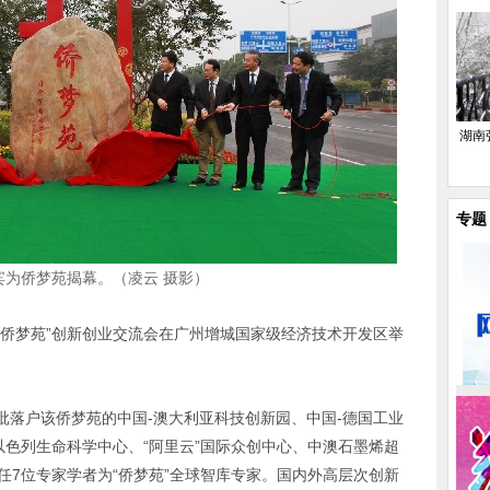
湖南
专题
宾为侨梦苑揭幕。（凌云 摄影）
暨“侨梦苑”创新创业交流会在广州增城国家级经济技术开发区举
批落户该侨梦苑的中国
-
澳大利亚科技创新园、中国
-
德国工业
以色列生命科学中心、“阿里云”国际众创中心、中澳石墨烯超
任
7
位专家学者为“侨梦苑”全球智库专家。国内外高层次创新