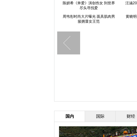
袁姗姗清晨素颜出街 戴圆形镜框
陈妍希《奔爱》演创伤女 到世界
汪涵2
可爱呆萌
尽头寻找爱
周韦彤时尚大片曝光 面具肌肉男
黄晓明
簇拥显女王范
组图：张瑶晒阳光写真 时尚热辣
美丽不冻人
国内
国际
财经