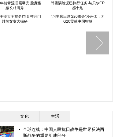
0年前青涩旧照曝光 脸庞稚
韩雪满脸泥巴执行任务 与贝尔CP
嫩长相清秀
感十足
手提大闸蟹走红毯 整容门
“习主席出席G20峰会”漫评①：为
绯闻女友大揭秘
G20贡献中国智慧
第22届全
北京举办1
文化
生活
全球连线：中国人民抗日战争是世界反法西
斯战争的重要组成部分