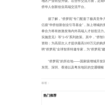
地区产业转型升级。在合作交流方面，定期
侨华人创新创业高端交流平台。
据了解，“侨梦苑”专门配套了极具竞
亿级“华侨创新创业引导基金”，加上增城的
拳合力将有效激发海内外高端人才创造活力
实施意见》等“
1+5
”系列政策。其中，“侨
资助；为高层次人才提供最高
100
万元的购
聘“侨梦苑”全球智库特邀专家，为“侨梦苑
“侨梦苑”的所在地——国家级增城开
东莞、深圳、香港以及粤东地区的交通咽喉
标签：
热门推荐