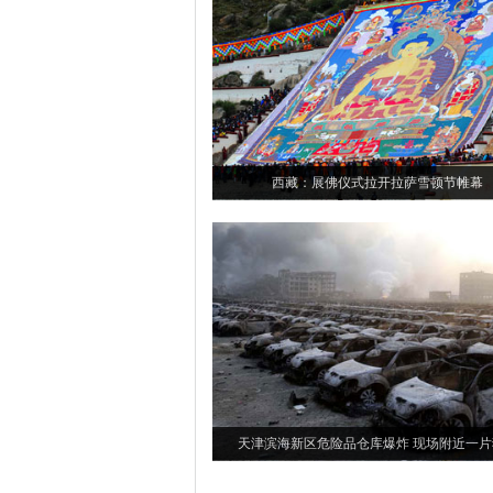
西藏：展佛仪式拉开拉萨雪顿节帷幕
天津滨海新区危险品仓库爆炸 现场附近一片