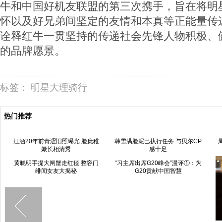
牛和中国好机友联盟的第三次携手，旨在将明
怀以及好兄弟间坚定的友情和本真等正能量传
诠释红牛一贯坚持的传递社会先锋人物积极、
的品牌愿景。
标签：
明星大理骑行
热门推荐
汪涵20年前青涩旧照曝光 脸庞稚
韩雪满脸泥巴执行任务 与贝尔CP
嫩长相清秀
感十足
黄晓明手提大闸蟹走红毯 整容门
“习主席出席G20峰会”漫评①：为
绯闻女友大揭秘
G20贡献中国智慧