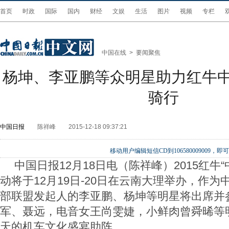
首页
时政
国际
国内
财经
文娱
生活
图片
视频
专栏
中国在线
>
要闻聚焦
杨坤、李亚鹏等众明星助力红牛
骑行
中国日报
陈祥峰
2015-12-18 09:37:21
移动用户编辑短信CD到106580009009
中国日报12月18日电（陈祥峰）2015红牛
动将于12月19日-20日在云南大理举办，作
部联盟发起人的李亚鹏、杨坤等明星将出席并
军、聂远，电音女王尚雯婕，小鲜肉曾舜晞等
天的机车文化盛宴助阵。