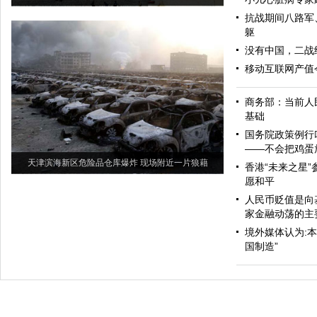
抗战期间八路军
躯
没有中国，二战
移动互联网产值今
商务部：当前人
基础
国务院政策例行
——不会把鸡蛋
天津滨海新区危险品仓库爆炸 现场附近一片狼藉
香港“未来之星”
愿和平
人民币贬值是向
家金融动荡的主
境外媒体认为:
国制造”