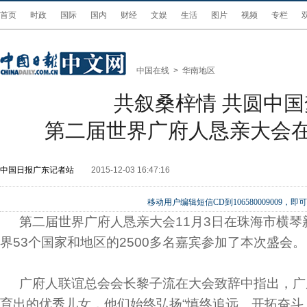
首页
时政
国际
国内
财经
文娱
生活
图片
视频
专栏
中国在线
>
华南地区
共叙桑梓情 共圆中国
第二届世界广府人恳亲大会
中国日报广东记者站
2015-12-03 16:47:16
移动用户编辑短信CD到106580009009
第二届世界广府人恳亲大会11月3日在珠海市横
界53个国家和地区的2500多名嘉宾参加了本次盛会。
广府人联谊总会会长黎子流在大会致辞中指出，广
育出的优秀儿女，他们始终弘扬“慎终追远、开拓奋斗