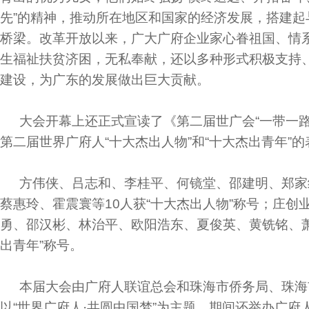
先”的精神，推动所在地区和国家的经济发展，搭建起
桥梁。改革开放以来，广大广府企业家心眷祖国、情
生福祉扶贫济困，无私奉献，还以多种形式积极支持
建设，为广东的发展做出巨大贡献。
大会开幕上还正式宣读了《第二届世广会“一带一路
第二届世界广府人“十大杰出人物”和“十大杰出青年”的
方伟侠、吕志和、李桂平、何镜堂、邵建明、郑家
蔡惠玲、霍震寰等10人获“十大杰出人物”称号；庄创
勇、邵汉彬、林治平、欧阳浩东、夏俊英、黄铣铭、萧
出青年”称号。
本届大会由广府人联谊总会和珠海市侨务局、珠海
以“世界广府人·共圆中国梦”为主题，期间还举办广府