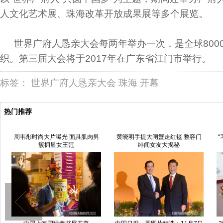
人文化艺术展、珠海改革开放成果展等多个展览。
世界广府人恳亲大会每两年举办一次，是全球800
织。第三届大会将于2017年在广东省江门市举行。
标签：
世界广府人恳亲大会
珠海
开幕
热门推荐
周韦彤时尚大片曝光 面具肌肉男
黄晓明手提大闸蟹走红毯 整容门
“
簇拥显女王范
绯闻女友大揭秘