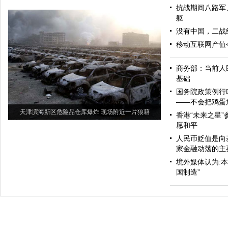
抗战期间八路军
躯
没有中国，二战
移动互联网产值今
商务部：当前人
基础
国务院政策例行
——不会把鸡蛋
天津滨海新区危险品仓库爆炸 现场附近一片狼藉
香港“未来之星”
愿和平
人民币贬值是向
家金融动荡的主
境外媒体认为:
国制造”