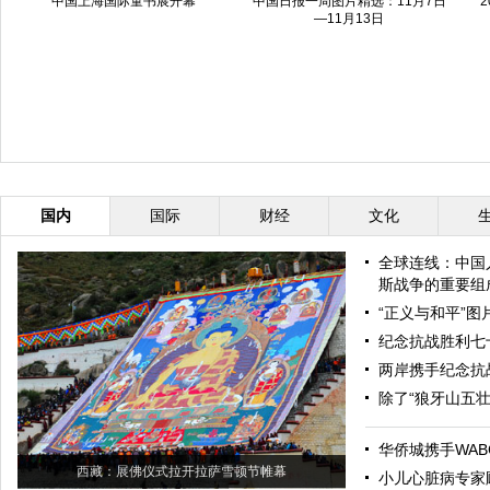
中国上海国际童书展开幕
中国日报一周图片精选：11月7日
—11月13日
国内
国际
财经
文化
全球连线：中国
斯战争的重要组
“正义与和平”
纪念抗战胜利七
两岸携手纪念抗
除了“狼牙山五
华侨城携手WAB
西藏：展佛仪式拉开拉萨雪顿节帷幕
小儿心脏病专家