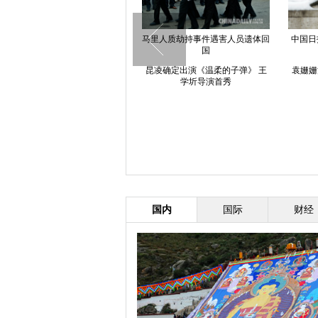
中国上海国际童书展开幕
马里人质劫持事件遇害人员遗体回
中国日
国
昆凌确定出演《温柔的子弹》 王
袁姗姗
学圻导演首秀
马云与纽交所总裁远程为纽交所开
市敲钟
国内
国际
财经