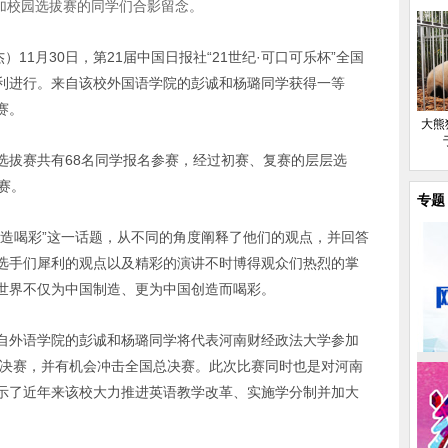
加校园选拔赛的同学们合影留念。
杰）
11
月
30
日，第
21
届中国日报社“
21
世纪·可口可乐杯”全国
利进行。来自该校外国语学院的彭诚和杨璐同学获得一等
赛。
大熊
选拔赛共有
68
名同学报名参赛，经过初赛、复赛的层层选
赛。
专题
制造喝彩”这一话题，从不同的角度阐释了他们的观点，并回答
选手们犀利的观点以及精彩的演讲不时博得观众们热烈的掌
世界不仅为中国制造、更为中国创造而喝彩。
自外语学院的彭诚和杨璐同学将代表河南财经政法大学参加
决赛，并有机会冲击全国总决赛。此次比赛同时也是对河南
示了近年来该校大力推进英语教学改革、实施学分制并加大