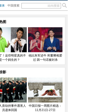
媒体
中国搜索
热图
了！这些明星真的不
他比朱军还牛 和董卿相爱
是一个妈生的？
过 因一句话被封杀
掠影
人质劫持事件遇害人
中国日报一周图片精选：
员遗体回国
11月21日-27日