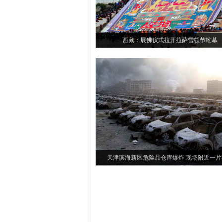
西藏：展佛仪式拉开拉萨雪顿节帷幕
天津滨海新区危险品仓库爆炸 现场附近一片