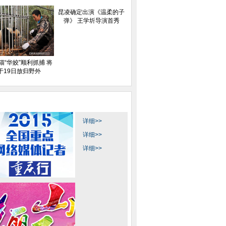
昆凌确定出演《温柔的子
弹》 王学圻导演首秀
猫“华姣”顺利抓捕 将
于19日放归野外
详细>>
详细>>
详细>>