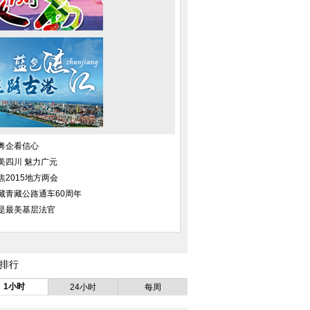
粤企看信心
美四川 魅力广元
焦2015地方两会
藏青藏公路通车60周年
是最美基层法官
”编剧培训班开班 康
组图：张瑶晒阳光写真 时尚热辣
陈妍希《奔爱》演创
排行
洪雷开讲
美丽不冻人
尽头寻找
1小时
24小时
每周
青涩旧照曝光 脸庞稚
韩雪满脸泥巴执行任务 与贝尔CP
周韦彤时尚大片曝光
长相清秀
感十足
簇拥显女