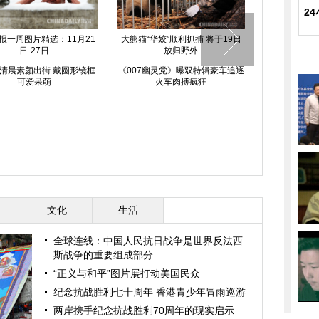
2
报一周图片精选：11月21
大熊猫“华姣”顺利抓捕 将于19日
日-27日
放归野外
清晨素颜出街 戴圆形镜框
《007幽灵党》曝双特辑豪车追逐
可爱呆萌
火车肉搏疯狂
文化
生活
全球连线：中国人民抗日战争是世界反法西
斯战争的重要组成部分
“正义与和平”图片展打动美国民众
纪念抗战胜利七十周年 香港青少年冒雨巡游
两岸携手纪念抗战胜利70周年的现实启示