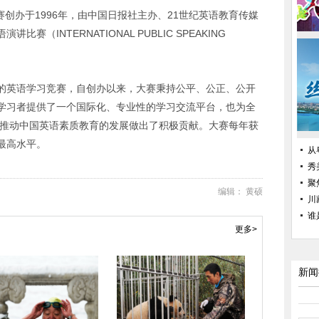
赛创办于
1996
年，由中国日报社主办、
21
世纪英语教育传媒
语演讲比赛（
INTERNATIONAL PUBLIC SPEAKING
的英语学习竞赛，自创办以来，大赛秉持公平、公正、公开
学习者提供了一个国际化、专业性的学习交流平台，也为全
推动中国英语素质教育的发展做出了积极贡献。大赛每年获
最高水平。
从
秀
聚
编辑： 黄硕
川
谁
更多>
第五期“华策杯
新闻
汪涵20年前
嫩