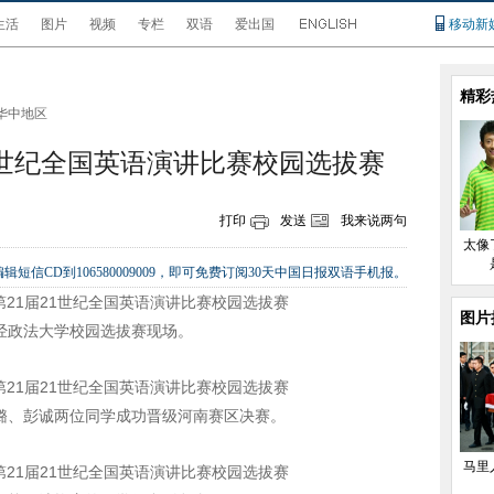
生活
图片
视频
专栏
双语
爱出国
移动新
精彩
华中地区
1世纪全国英语演讲比赛校园选拔赛
打印
发送
我来说两句
太像
辑短信CD到106580009009，即可免费订阅30天中国日报双语手机报。
图片
经政法大学校园选拔赛现场。
璐、彭诚两位同学成功晋级河南赛区决赛。
马里