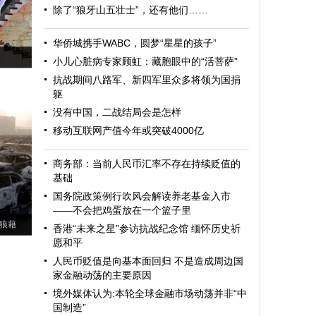
除了“狼牙山五壮士”，还有他们……
华侨城携手WABC，圆梦“星星的孩子”
小儿心脏病专家顾虹：藏胞眼中的“活菩萨”
抗战期间八路军、新四军里众多将领为国捐
躯
没有中国，二战结局会是怎样
移动互联网产值今年或突破4000亿
商务部：当前人民币汇率不存在持续贬值的
基础
国务院政策例行吹风会解读养老基金入市
——不会把鸡蛋放在一个篮子里
狼藉
香港“未来之星”参访抗战纪念馆 缅怀历史祈
愿和平
人民币贬值是向基本面回归 不是造成周边国
家金融动荡的主要原因
境外媒体认为:本轮全球金融市场动荡并非“中
国制造”