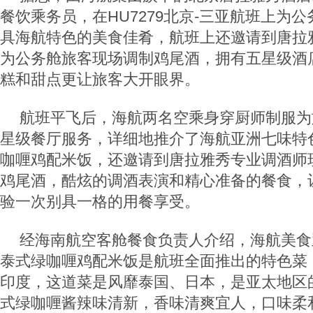
餐饮乘务员，在HU7279北京-三亚航班上为
具海航特色的美食佳肴，航班上还邀请到唐拉
为公务舱旅客现场调制鸡尾酒，拥有五星级酒
糕和甜点更让旅客大开眼界。
航班平飞后，海航两名空乘身穿厨师制服为
星级餐厅服务，详细地推介了海航亚洲七味特
咖喱鸡配米饭，还邀请到唐拉雅秀专业调酒师
鸡尾酒，酷炫的调酒表演和精心准备的餐食，
验一次别具一格的用餐享受。
经海南航空客舱餐食负责人介绍，海航美食
泰式绿咖喱鸡配米饭是航班全面推出的特色菜
印度，这道菜是风靡泰国、日本，是亚太地区
式绿咖喱酱辣味清新，香味清爽宜人，口味柔