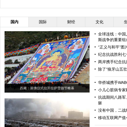
国内
国际
财经
文化
全球连线：中国
斯战争的重要组
“正义与和平”
纪念抗战胜利七
两岸携手纪念抗
除了“狼牙山五
华侨城携手WAB
西藏：展佛仪式拉开拉萨雪顿节帷幕
小儿心脏病专家
抗战期间八路军
躯
没有中国，二战
移动互联网产值今