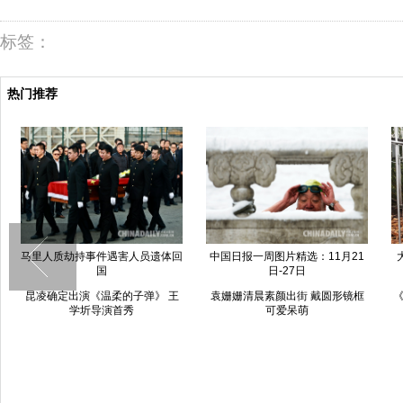
标签：
热门推荐
马里人质劫持事件遇害人员遗体回
中国日报一周图片精选：11月21
国
日-27日
昆凌确定出演《温柔的子弹》 王
袁姗姗清晨素颜出街 戴圆形镜框
《
学圻导演首秀
可爱呆萌