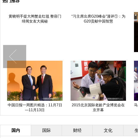
热门推荐
黄晓明手提大闸蟹走红毯 整容门
“习主席出席G20峰会”漫评①：为
绯闻女友大揭秘
G20贡献中国智慧
中国日报一周图片精选：11月7日
2015北京国际老龄产业博览会在
马
—11月13日
京开幕
国内
国际
财经
文化