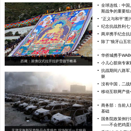
全球连线：中国
斯战争的重要组
“正义与和平”
纪念抗战胜利七
两岸携手纪念抗
除了“狼牙山五
华侨城携手WAB
西藏：展佛仪式拉开拉萨雪顿节帷幕
小儿心脏病专家
抗战期间八路军
躯
没有中国，二战
移动互联网产值今
商务部：当前人
基础
国务院政策例行
——不会把鸡蛋
天津滨海新区危险品仓库爆炸 现场附近一片狼藉