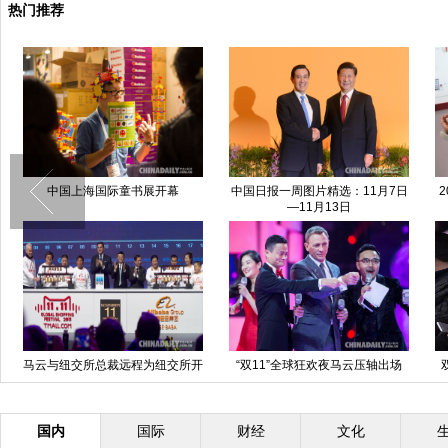
热门推荐
昆凌确定出演《温
学圻导
京国际老龄产业博览会在
大熊猫“华姣”顺利抓捕 将于19日
京开幕
放归野外
《007幽灵党》曝双特辑豪车追逐
第五期“华策杯”编
火车肉搏疯狂
洪雷
马云压轴助阵 网购交
易额超300亿
国内
国际
财经
文化