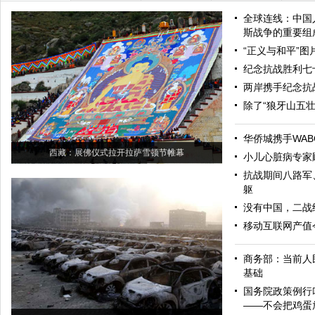
全球连线：中国
斯战争的重要组
“正义与和平”
纪念抗战胜利七
两岸携手纪念抗
除了“狼牙山五
华侨城携手WAB
西藏：展佛仪式拉开拉萨雪顿节帷幕
小儿心脏病专家
抗战期间八路军
躯
没有中国，二战
移动互联网产值今
商务部：当前人
基础
国务院政策例行
——不会把鸡蛋