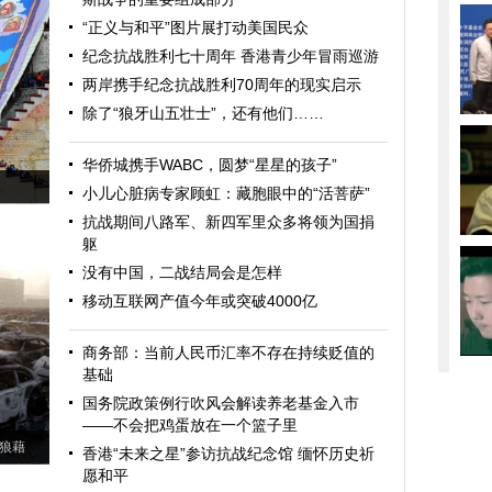
“正义与和平”图片展打动美国民众
纪念抗战胜利七十周年 香港青少年冒雨巡游
两岸携手纪念抗战胜利70周年的现实启示
除了“狼牙山五壮士”，还有他们……
华侨城携手WABC，圆梦“星星的孩子”
小儿心脏病专家顾虹：藏胞眼中的“活菩萨”
抗战期间八路军、新四军里众多将领为国捐
躯
没有中国，二战结局会是怎样
移动互联网产值今年或突破4000亿
商务部：当前人民币汇率不存在持续贬值的
基础
国务院政策例行吹风会解读养老基金入市
——不会把鸡蛋放在一个篮子里
狼藉
香港“未来之星”参访抗战纪念馆 缅怀历史祈
愿和平