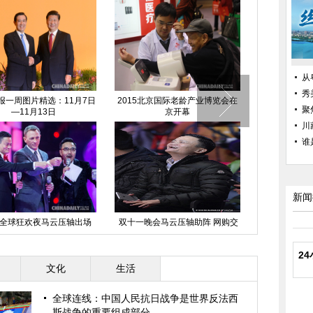
从
秀
报一周图片精选：11月7日
2015北京国际老龄产业博览会在
大熊猫“华姣”
聚
—11月13日
京开幕
川
《007幽灵
谁
火
新闻
1”全球狂欢夜马云压轴出场
双十一晚会马云压轴助阵 网购交
易额超300亿
2
文化
生活
全球连线：中国人民抗日战争是世界反法西
斯战争的重要组成部分