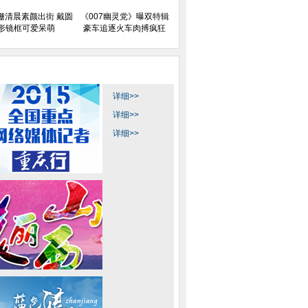
姗清晨素颜出街 戴圆
《007幽灵党》曝双特辑
形镜框可爱呆萌
豪车追逐火车肉搏疯狂
详细>>
详细>>
详细>>