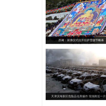
西藏：展佛仪式拉开拉萨雪顿节帷幕
天津滨海新区危险品仓库爆炸 现场附近一片