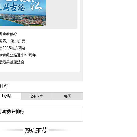
昆凌确定出演《温柔的子弹》 王
袁姗姗清晨素颜出街
学圻导演首秀
可爱呆
粤企看信心
美四川 魅力广元
顺利抓捕 将于19日
焦2015地方两会
放归野外
藏青藏公路通车60周年
党》曝双特辑豪车追逐
第五期“华策杯”编剧培训班开班 康
组图：张瑶晒阳光写
是最美基层法官
车肉搏疯狂
洪雷开讲
美丽不冻
排行
1小时
24小时
每周
4小时热评排行