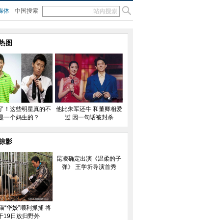
媒体
中国搜索
热图
了！这些明星真的不
他比朱军还牛 和董卿相爱
是一个妈生的？
过 因一句话被封杀
掠影
昆凌确定出演《温柔的子
弹》 王学圻导演首秀
猫“华姣”顺利抓捕 将
于19日放归野外