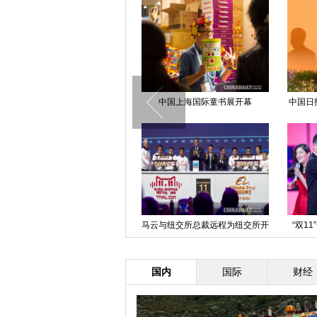
韩雪满脸泥巴执行任务 与贝尔CP
感十足
“习主席出席G20峰会”漫评①：为
G20贡献中国智慧
中国上海国际童书展开幕
中国日
马云与纽交所总裁远程为纽交所开
“双1
市敲钟
国内
国际
财经