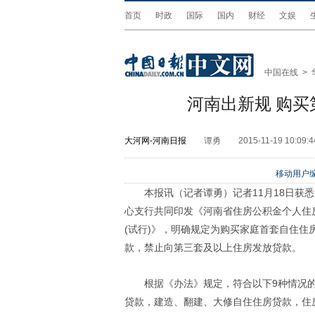
首页
时政
国际
国内
财经
文娱
中国在线
>
河南出新规 购
大河网-河南日报
谭勇
2015-11-19 10:09:4
移动用户编
本报讯（记者谭勇）记者11月18日获
心支行共同印发《河南省住房公积金个人住
(试行)》，明确规定为购买家庭首套自住
款，禁止向第三套及以上住房发放贷款。
根据《办法》规定，符合以下9种情况
贷款，建造、翻建、大修自住住房贷款，住