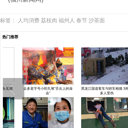
标签：
人均消费
荔枝肉
福州人
春节
沙茶面
热门推荐
众多老字号小吃扎堆“舌尖上的庙
黑龙江国道客车与轿车相撞 3死20
会”
多人受伤