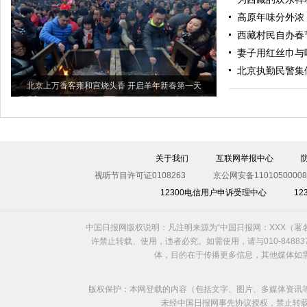
高原年味分外浓 
西藏村民自办春
妻子用红丝巾与
北京执勤民警集
北京上万香客雍和宫烧头香 开启羊年新春第一天
关于我们
互联网举报中心
视听节目许可证0108263
京公网安备11010500008
12300电信用户申诉受理中心
1
中国日报网版权说明：凡注明来源为“中国日报网：XXX（
许禁止转载、使用，违者必究。如需使用，请与010-8488
体，目的在于传播更多信息，其他媒体如
版权保护：本网登载的内容（包括文字、图片、多媒体资讯
未经中国日报网事先协议授权，禁止转载使用。给