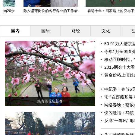
除夕坚守岗位的各行各业的工作者
春运十年：回家路上的变与不变
国内
国际
财经
文化
50.91万人进
今年1月全国查处
移动互联时代，
2015两会十大
黄金价格上演过
中纪委：春节6天
“拼”在西藏基层
踏青赏花迎新春
网络春晚：蔡依
快闪送福：乌镇
反腐“一阵风” 
为西藏的欢乐祥