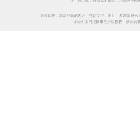
体，目的在于传播更多信息，其他媒体如
版权保护：本网登载的内容（包括文字、图片、多媒体资讯
未经中国日报网事先协议授权，禁止转载使用。给