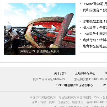
“EMBA退学潮
我和国旗合个影
冰书挑战走红 
图片故事：午夜
中华民族中国梦
猎狐行动：缉捕
培育和弘扬社会
海南澄迈835艘渔船被台风损毁
关于我们
互联网举报中心
视听节目许可证0108263
京公网安备11010500008
12300电信用户申诉受理中心
1
中国日报网版权说明：凡注明来源为“中国日报网：XXX（
许禁止转载、使用，违者必究。如需使用，请与010-8488