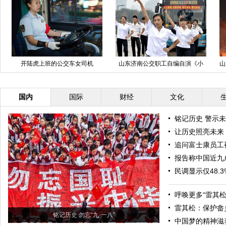
图片故事：光环下的真实生活
河南开封：畸形的爱引发凶残命案
准新娘被杀害肢解抛河中
国内
国际
财经
文化
铭记历史 警示
让历史照亮未来
追问富士康员工
报告称中国近九
民调显示仅48.
呼唤更多“雷其松
雷其松：保护畲
铭记历史 勿忘“九·一八”
中国梦的精神滋