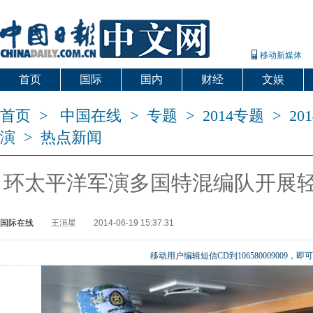
移动新媒体
首页
国际
国内
财经
文娱
首页
>
中国在线
>
专题
>
2014专题
>
2
演
>
热点新闻
环太平洋军演多国特混编队开展
国际在线
王洹星
2014-06-19 15:37:31
移动用户编辑短信CD到106580009009