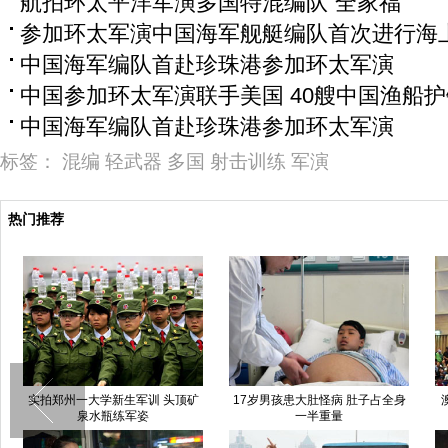
航拍环太平洋军演多国特混编队“全家福”
参加环太军演中国海军舰艇编队首次进行海上
中国海军编队首赴珍珠港参加环太军演
中国参加环太军演联手美国 40艘中国渔船
中国海军编队首赴珍珠港参加环太军演
标签：
混编
轻武器
多国
射击训练
军演
热门推荐
湖南长沙老师用绳索牵着学生放学
南京大学生诗歌朗诵“勿忘九一八”
新
防止走丢