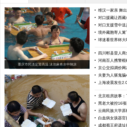
维汉一家亲 舞
对口援藏让西藏
对口支援雪中送炭
境外藏胞寄人篱
球迷看世界杯大
四川郫县雷人商业
河南百人携警棍
重庆市民淡定迎高温 泳池麻将水中纳凉
京公交拟调价网
夫妻为人驱鬼骗
上海凌晨发生2
北京租房故事：
黑老大被控16项
云南民族大学原
白血病女孩器官
成都蜀王府遗址