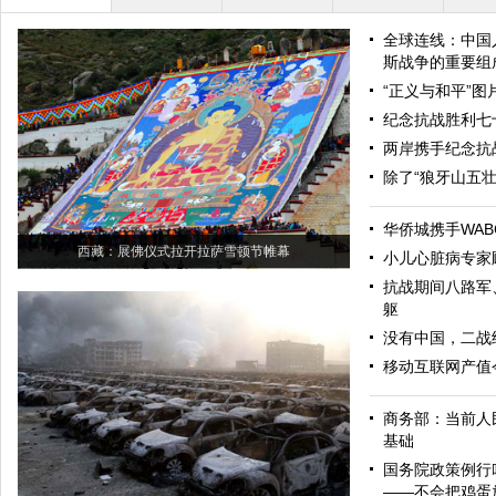
全球连线：中国
斯战争的重要组
“正义与和平”
纪念抗战胜利七
两岸携手纪念抗
除了“狼牙山五
华侨城携手WAB
西藏：展佛仪式拉开拉萨雪顿节帷幕
小儿心脏病专家
抗战期间八路军
躯
没有中国，二战
移动互联网产值今
商务部：当前人
基础
国务院政策例行
——不会把鸡蛋