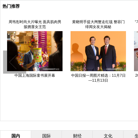
热门推荐
周韦彤时尚大片曝光 面具肌肉男
黄晓明手提大闸蟹走红毯 整容门
“
簇拥显女王范
绯闻女友大揭秘
中国上海国际童书展开幕
中国日报一周图片精选：11月7日
—11月13日
国内
国际
财经
文化