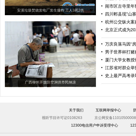
闹市区古寺里年
安溪垃圾焚烧发电厂发生爆炸 工人3死2伤
四川郫县现"山寨
杭州公交纵火案
北京正式成为2
万庆良落马因“房
男子世界杯打赌
厦门大学女教授
江苏省对群众举
史上最严高考录
广西柳州开放防空洞供市民纳凉
关于我们
互联网举报中心
视听节目许可证0108263
京公网安备11010500008
12300电信用户申诉受理中心
1