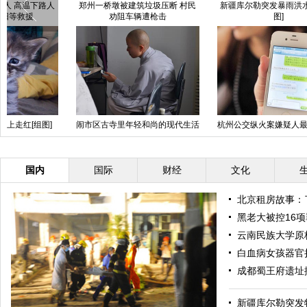
佛山河里现2.5米巨鳄 与69老人搏
云南福贡突发泥石流17人失踪 百
斗2小时
余消防员救援(组图)
广东汕头：七千小学生争名校 马
海南现日侵略军将领跪地谢罪石像
路因送考车辆堵成停车场
国内
国际
财经
文化
北京租房故事：
黑老大被控16项
云南民族大学原
白血病女孩器官
成都蜀王府遗址
新疆库尔勒突发