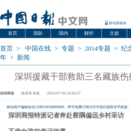
移动新媒体
首页
国际
国内
财经
文娱
首页
>
中国在线
>
专题
>
2014专题
>
纪
年
>
新闻
深圳援藏干部救助三名藏族伤
深圳商报
陈美寿 孙波
2014-07-09 10:04:27
移动用户编辑短信CD到106580009009，即可免费订阅30天中国日报双语手
深圳商报特派记者奔赴察隅偏远乡村采访