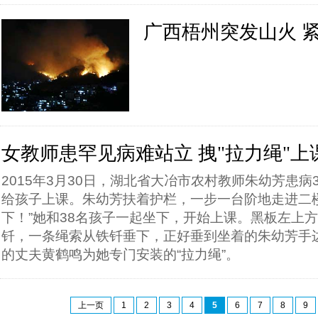
广西梧州突发山火 紧
女教师患罕见病难站立 拽"拉力绳"上
2015年3月30日，湖北省大冶市农村教师朱幼芳患病
给孩子上课。朱幼芳扶着护栏，一步一台阶地走进二楼
下！”她和38名孩子一起坐下，开始上课。黑板左上
钎，一条绳索从铁钎垂下，正好垂到坐着的朱幼芳手
的丈夫黄鹤鸣为她专门安装的“拉力绳”。
上一页
1
2
3
4
5
6
7
8
9