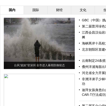
国内
国际
财经
文化
GBC（中国）
第二届普洱绿色
江西会昌汉仙岩
摊
海峡两岸十高校
北京朝阳区首建
云南制定24条
台风“妮妲”登深圳 全市进入暴雨防御状态
儋州洋浦海面出现
河北省全力开展
非洲洋弟子少林
功
迪拜女孩身患白
CAR-T疗法成
第二届五台山信