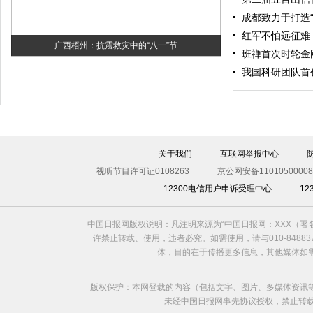
成都致力于打造
红军不怕远征难
广西梧州：抗震救灾中的“八一”节
班禅首次时轮金
我国科研团队首创
关于我们
互联网举报中心
视听节目许可证0108263
京公网安备11010500008
12300电信用户申诉受理中心
1
中国日报网版权说明：凡注明来源为“中国日报网：XXX（
许禁止转载、使用，违者必究。如需使用，请与010-8488
体，目的在于传播更多信息，其他媒体如
版权保护：本网登载的内容（包括文字、图片、多媒体资讯
未经中国日报网事先协议授权，禁止转载使用。给