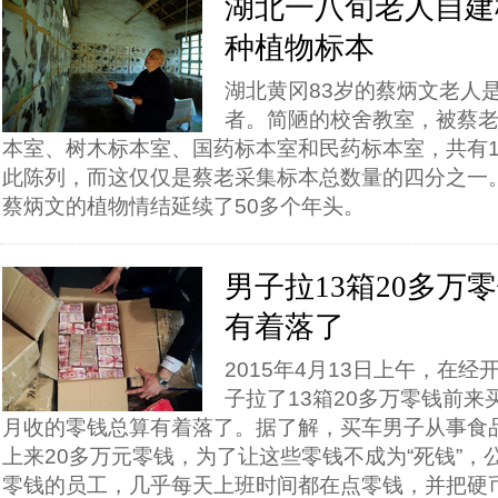
湖北一八旬老人自建
种植物标本
湖北黄冈83岁的蔡炳文老人
者。简陋的校舍教室，被蔡
本室、树木标本室、国药标本室和民药标本室，共有1
此陈列，而这仅仅是蔡老采集标本总数量的四分之一。
蔡炳文的植物情结延续了50多个年头。
男子拉13箱20多万
有着落了
2015年4月13日上午，在经
子拉了13箱20多万零钱前
月收的零钱总算有着落了。据了解，买车男子从事食
上来20多万元零钱，为了让这些零钱不成为“死钱”，
零钱的员工，几乎每天上班时间都在点零钱，并把硬