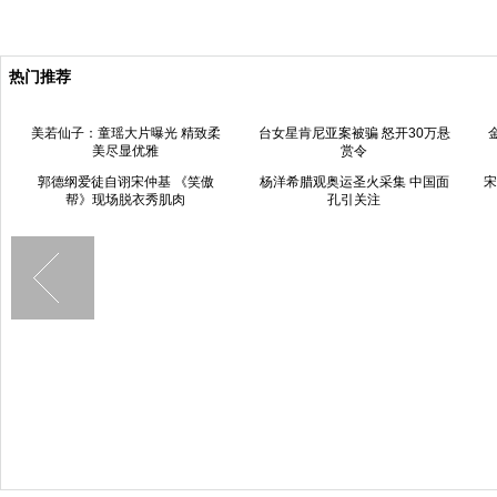
热门推荐
美若仙子：童瑶大片曝光 精致柔
台女星肯尼亚案被骗 怒开30万悬
美尽显优雅
赏令
郭德纲爱徒自诩宋仲基 《笑傲
杨洋希腊观奥运圣火采集 中国面
宋
帮》现场脱衣秀肌肉
孔引关注