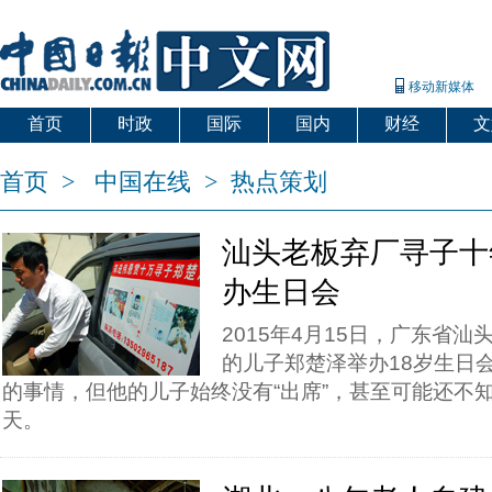
移动新媒体
首页
时政
国际
国内
财经
文
首页
>
中国在线
>
热点策划
汕头老板弃厂寻子十
办生日会
2015年4月15日，广东省
的儿子郑楚泽举办18岁生日
的事情，但他的儿子始终没有“出席”，甚至可能还不
天。