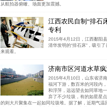
从航拍器俯瞰、场面更加震撼。
江西农民自制“排石
专利
2015年4月12日，江西鄱
清华发明的“排石床”，吸引
来观看。
济南市区河道水草疯
2015年4月10日，山东省
福河下游，数百米的河段内
和浮萍，远远望去如同草地
弃了不少垃圾，有的如星星
的则大片聚集在一起如同垃圾堆。据了解，近期气温