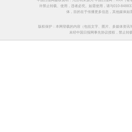
中国日报网版权说明：凡注明来源为“中国日报网：XXX（
许禁止转载、使用，违者必究。如需使用，请与010-8488
体，目的在于传播更多信息，其他媒体如
版权保护：本网登载的内容（包括文字、图片、多媒体资讯
未经中国日报网事先协议授权，禁止转载使用。给