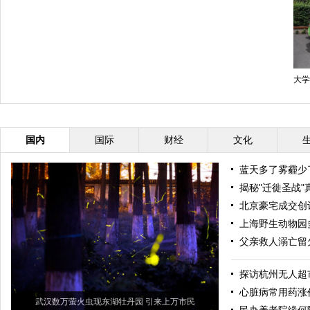
大学
国内
国际
财经
文化
蓝天多了雾霾少
揭秘"迁徙圣战"
北京豪宅成交创
上海野生动物园
父亲救人溺亡留
探访杭州无人超
心脏病常用药涨
武汉数万萤火虫现东湖牡丹园 引来上万市民