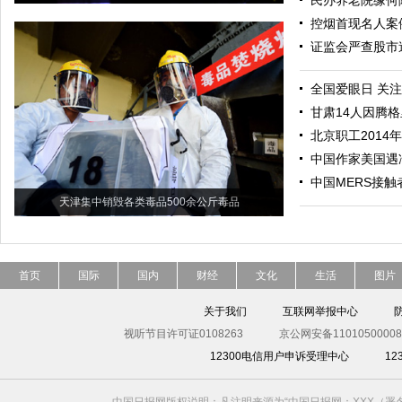
民办养老院缘何
控烟首现名人案
证监会严查股市
全国爱眼日 关
甘肃14人因腾
北京职工2014年
中国作家美国遇冷
中国MERS接
天津集中销毁各类毒品500余公斤毒品
首页
国际
国内
财经
文化
生活
图片
关于我们
互联网举报中心
视听节目许可证0108263
京公网安备11010500008
12300电信用户申诉受理中心
1