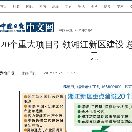
首页
时政
国际
国内
财经
文娱
生活
图片
视频
专栏
中国在线
>
华中地区
20个重大项目引领湘江新区建设 总
元
湖南日报
唐婷 田甜
2015-05-25 10:38:53
移动用户编辑短信CD到106580009009