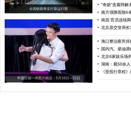
"奇葩"贪腐辩解
全国铁路将实行新运行图
南方强降雨致6省
南昌:官员连续
北京原交管局长
海口整治夜宵排
国内汽、柴油调
北京6家娱乐场
湖南：载50余人
《亚投行章程》
中国日报一周图片精选：5月16日—22日