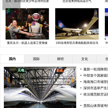
北京：探访社区青少年足球对抗赛
北京迎来持续高温天气
湖
重庆永川：机器人送菜工受青睐
190名维和官兵乘南航航班前往马
中
里执行维和任务
国内
国际
财经
文化
最新一轮强降雨
中部首个国家级
海南海口市城管
深圳市选举产生
依法规范航空运
贵阳山体滑坡垮