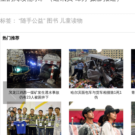
标签：
“随手公益”
图书
儿童读物
热门推荐
黑龙江鸡西一煤矿发生透水事故
哈尔滨面包车与货车相撞致1死1
青
仍有23人被困井下
伤