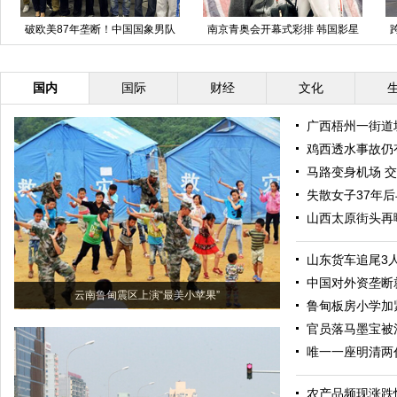
破欧美87年垄断！中国国象男队
南京青奥会开幕式彩排 韩国影星
首夺冠
金秀贤走台
国内
国际
财经
文化
广西梧州一街道
鸡西透水事故仍
马路变身机场 
失散女子37年
山西太原街头再
山东货车追尾3
中国对外资垄断
云南鲁甸震区上演“最美小苹果”
鲁甸板房小学加
官员落马墨宝被
唯一一座明清两
农产品频现涨跌