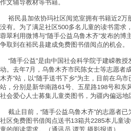
作文辅导教材等书籍。
裕民县加依协玛社区阅览室拥有书籍近2万
没有。为了满足社区500多名儿童的读书需求
蓉翠利用微博与“随手公益乌鲁木齐”发布的博
争取到在裕民县建成免费图书借阅点的机会。
“随手公益”是由中国社会科学院于建嵘教授
动。去年7月，乌鲁木齐市民陈女士等志愿者成
木齐”站，以“随手送书下乡”为主，目前在乌
站，分别是新华南路61号、五星路198号和东
社会爱心人士募集儿童类图书，为疆内偏远地
截止目前，“随手公益乌鲁木齐”的志愿者已
社区免费图书借阅点送书13箱共2285本儿童
童的阅读需求。（通讯员 谭芳 摄影报道）