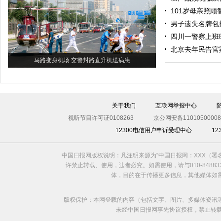
101岁母亲照顾
男子遗失名牌包
四川一警察上班
北京去年民告官案
马路变身机场 交警封路直升机送病患
关于我们
互联网举报中心
视听节目许可证0108263
京公网安备11010500008
12300电信用户申诉受理中心
1
中国日报网版权说明：凡注明来源为“中国日报网：XXX（
许禁止转载、使用，违者必究。如需使用，请与010-8488
体，目的在于传播更多信息，其他媒体如
版权保护：本网登载的内容（包括文字、图片、多媒体资讯
未经中国日报网事先协议授权，禁止转载使用。给