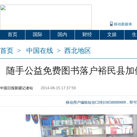
移动新媒体
首页
国际
国内
财经
文娱
生
首页
>
中国在线
>
西北地区
随手公益免费图书落户裕民县加
中国日报新疆记者站
2014-08-15 17:37:59
移动用户编辑短信CD到106580009009