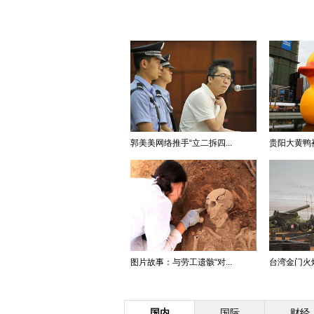
郭美美网络推手“立二拆四...
贵阳大黄鸭被
图片故事：与劳工遗骸“对...
台湾金门火炮
国内
国际
财经