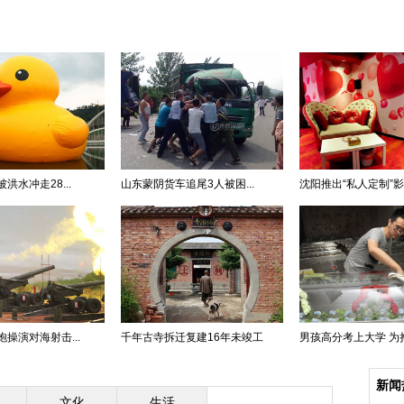
洪水冲走28...
山东蒙阴货车追尾3人被困...
沈阳推出“私人定制”影院
操演对海射击...
千年古寺拆迁复建16年未竣工
男孩高分考上大学 为挣学
新闻
文化
生活