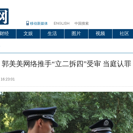
移动新媒体
中国搜索
财经
文娱
生活
图片
视频
社区
片
郭美美网络推手“立二拆四”受审 当庭认罪
 16:23:01