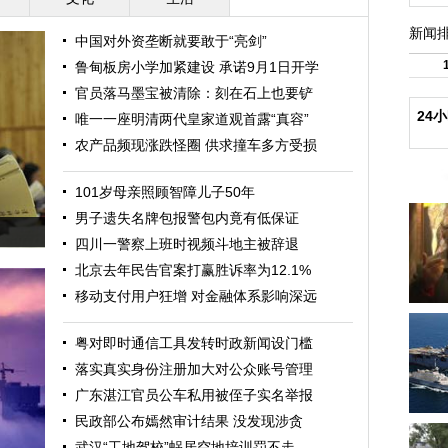
新闻
中国对外资垄断就要敢于“亮剑”
鲁甸板房小学加紧建设 承诺9月1日开学
官员落马墨宝被清除：刻在石上也要铲
24
唯一一座明清两代皇家道观首露“真容”
农产品频现涨跌怪圈 供求撞车多方受损
101岁母亲照顾智障儿子50年
男子遗失名牌包报警包内竟有低保证
四川一警察上班时视频斗地主被辞退
北京去年民告官案打赢胜诉率为12.1%
移动支付用户狂增 对金融体系影响深远
粤对即时通信工具发转时政新闻设门槛
落实真实身份注册加大对公众账号管理
广东湛江官员公车私用被侄子实名举报
民政部公布嫣然审计结果 没发现涉贪
武汉“工地驾校”蜗居空地培训罚不走