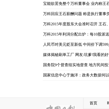
宝能欲罢免整个万科董事会 业内称王
万科回应王石薪酬问题 称是执行董事
万科2015年度股东大会准时召开 王石
万科2015年利润分配出炉：每10股派送7
人民币对美元贬至新低 中间价下调599
媒体揭秘刷单工厂 网友:坑爹!我看的好
国务院9个督查组实地督查 地方民间
国家信息中心于施洋：政务大数据何以
首页