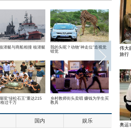
核潜艇与商船相撞 核潜艇
我的头呢？动物“神走位”造视觉
首次披露
伟大
错觉
宋喆和马
旅行
堰现“绿松石王”重达215
乡村教师街头卖唱 赚钱为学生买
丹麦小猫
价格过千万
教具
半睁
国内
娱乐
奥运