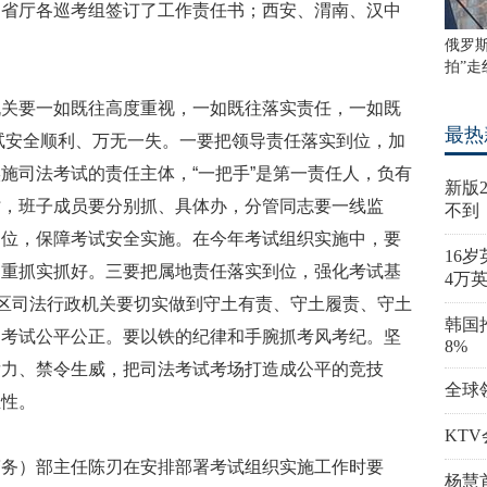
和省厅各巡考组签订了工作责任书；西安、渭南、汉中
俄罗
拍”走
机关要一如既往高度重视，一如既往落实责任，一如既
最热
考试安全顺利、万无一失。一要把领导责任落实到位，加
施司法考试的责任主体，“一把手”是第一责任人，负有
新版
时，班子成员要分别抓、具体办，分管同志要一线监
不到
到位，保障考试安全实施。在今年考试组织实施中，要
16
之重抓实抓好。三要把属地责任落实到位，强化考试基
4万
考区司法行政机关要切实做到守土有责、守土履责、守土
韩国
护考试公平公正。要以铁的纪律和手腕抓考风考纪。坚
8%
发力、禁令生威，把司法考试考场打造成公平的竞技
全球
正性。
KT
警务）部主任陈刃在安排部署考试组织实施工作时要
杨慧