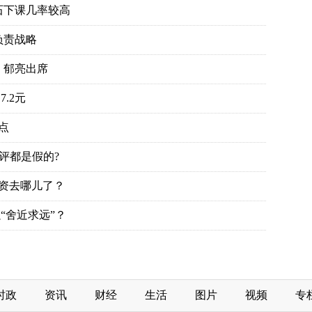
石下课几率较高
负责战略
、郁亮出席
.2元
点
评都是假的?
投资去哪儿了？
“舍近求远”？
时政
资讯
财经
生活
图片
视频
专