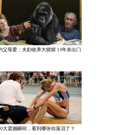
与宋喆离婚内幕 杨慧：
美国迈阿密一机场出现巨型UFO
高墙之内：
的父母爱：夫妇收养大猩猩 13年未出门
蓉不是同学
拥有奇异大眼 睡觉时仍
“双头姐妹”共享一个身体 已大学
三万英尺高
毕业
如此美丽
10大震撼瞬间，看到哪张你落泪了？