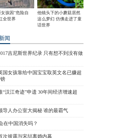
斯女孩因“危险自
他镜头下的小蘑菇居然
红全世界
这么梦幻 仿佛走进了童
话世界
新闻
2017吉尼斯世界纪录 只有想不到没有做
岁英国女孩靠给中国宝宝取英文名已赚超
英镑
推“汉江奇迹”申遗 30年间经济增速超
领导人办公室大揭秘 谁的最霸气
V会在中国消失吗？
首次披露与宋喆离婚内幕