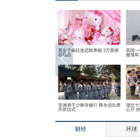
16里约奥运会和残奥会吉祥物
英女子疯狂迷恋凯蒂猫 3万英镑
英国一
存藏品
被撞坏
奥运会前瞻：美国女篮媒体
非洲弟子少林寺修行 释永信出席
湖北十
开班仪式
公斤 
财经
环球