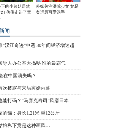
头下的小蘑菇居然
外媒关注洪荒少女 她是
梦幻 仿佛走进了童
奥运最可爱选手
界
新闻
推“汉江奇迹”申遗 30年间经济增速超
领导人办公室大揭秘 谁的最霸气
V会在中国消失吗？
首次披露与宋喆离婚内幕
也能打码？“马赛克寿司”风靡日本
的猫：身长1.21米 重12公斤
姑娘私下竟是这种画风…