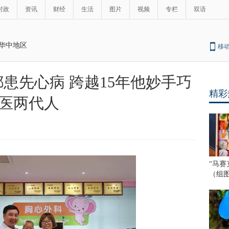
时政
资讯
财经
生活
图片
视频
专栏
双语
华中地区
移
患先心病 跨越15年他妙手巧
精彩
医两代人
“马赛
（组