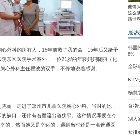
他镜
这么
话世
最热
韩国
胸心外科的所有人，15年前救了我的命，15年后又给予
8%
童医院东区医院手术室外，一位21岁的年轻妈妈晓丽（化
全球
住胸心外科主任翟波的双手，不停地说着感谢。
KT
杨慧
食物
病的晓丽，走进了郑州市儿童医院胸心外科。当时的她，
5厘米的缺口，还伴有右室流出道狭窄。这种情况即便在今
别人家
不幸的，然而她又是幸运的，遇到当时还是一名普通医
女排