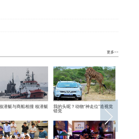
更多>>
核潜艇与商船相撞 核潜艇
我的头呢？动物“神走位”造视觉
首次披露
错觉
宋喆和马