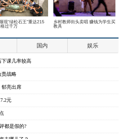
堰现“绿松石王”重达215
乡村教师街头卖唱 赚钱为学生买
丹麦小猫
价格过千万
教具
半睁
国内
娱乐
石下课几率较高
负责战略
、郁亮出席
.2元
点
评都是假的?