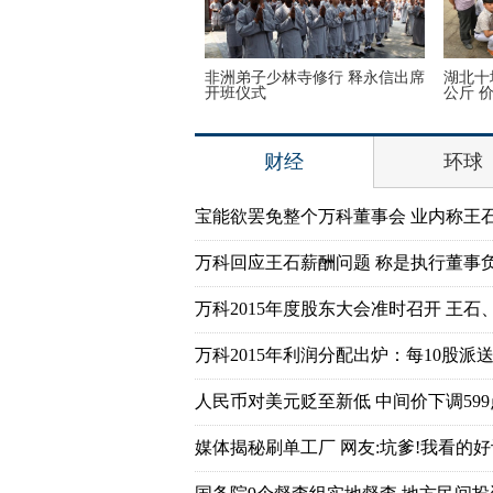
奥运会前瞻：美国女篮媒体
非洲弟子少林寺修行 释永信出席
湖北十
开班仪式
公斤 
财经
环球
宝能欲罢免整个万科董事会 业内称王
万科回应王石薪酬问题 称是执行董事
万科2015年度股东大会准时召开 王石
万科2015年利润分配出炉：每10股派送7
人民币对美元贬至新低 中间价下调599
媒体揭秘刷单工厂 网友:坑爹!我看的好