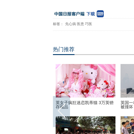
标签：
先心病
医患
巧医
热门推荐
16里约奥运会和残奥会吉祥物
英女子疯狂迷恋凯蒂猫 3万英镑
英国一
存藏品
被撞坏