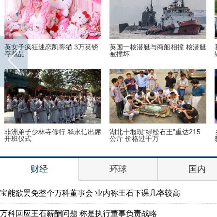
英女子疯狂迷恋凯蒂猫 3万英镑
英国一核潜艇与商船相撞 核潜艇
存藏品
被撞坏
非洲弟子少林寺修行 释永信出席
湖北十堰现“绿松石王”重达215
开班仪式
公斤 价格过千万
财经
环球
国内
宝能欲罢免整个万科董事会 业内称王石下课几率较高
万科回应王石薪酬问题 称是执行董事负责战略