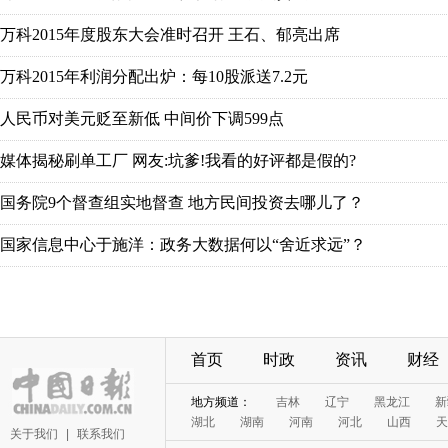
万科2015年度股东大会准时召开 王石、郁亮出席
万科2015年利润分配出炉：每10股派送7.2元
人民币对美元贬至新低 中间价下调599点
媒体揭秘刷单工厂 网友:坑爹!我看的好评都是假的?
国务院9个督查组实地督查 地方民间投资去哪儿了？
国家信息中心于施洋：政务大数据何以“舍近求远”？
首页
时政
资讯
财经
地方频道：
吉林
辽宁
黑龙江
新
湖北
湖南
河南
河北
山西
天
关于我们
|
联系我们