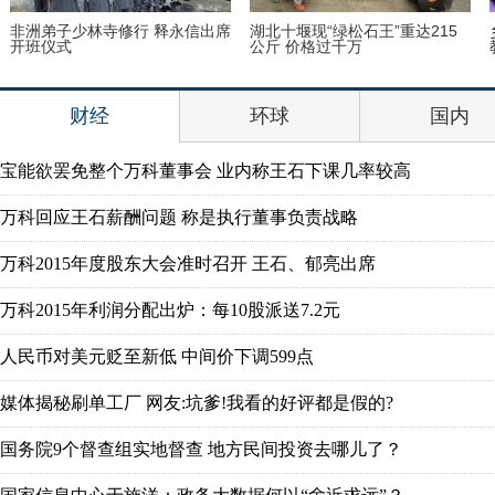
非洲弟子少林寺修行 释永信出席
湖北十堰现“绿松石王”重达215
开班仪式
公斤 价格过千万
财经
环球
国内
宝能欲罢免整个万科董事会 业内称王石下课几率较高
万科回应王石薪酬问题 称是执行董事负责战略
万科2015年度股东大会准时召开 王石、郁亮出席
万科2015年利润分配出炉：每10股派送7.2元
人民币对美元贬至新低 中间价下调599点
媒体揭秘刷单工厂 网友:坑爹!我看的好评都是假的?
国务院9个督查组实地督查 地方民间投资去哪儿了？