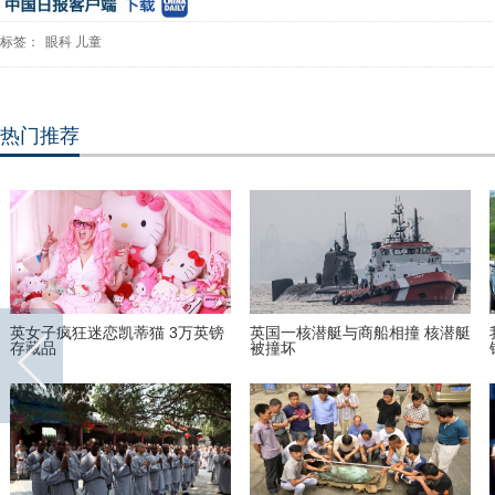
标签：
眼科
儿童
热门推荐
英女子疯狂迷恋凯蒂猫 3万英镑
英国一核潜艇与商船相撞 核潜艇
存藏品
被撞坏