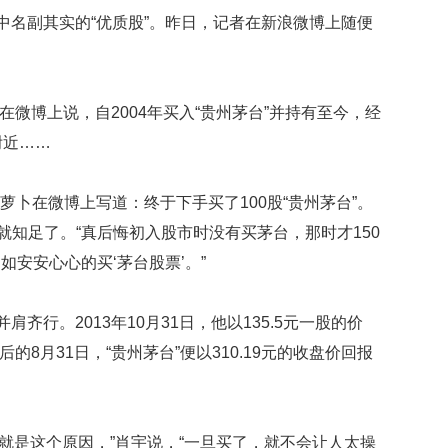
中名副其实的“优质股”。昨日，记者在新浪微博上随便
：
ne在微博上说，自2004年买入“贵州茅台”并持有至今，经
附近……
胡萝卜在微博上写道：终于下手买了100股“贵州茅台”。
就知足了。“真后悔初入股市时没有买茅台，那时才150
安安心心的买‘茅台股票’。”
肩齐行。2013年10月31日，他以135.5元一股的价
后的8月31日，“贵州茅台”便以310.19元的收盘价回报
，就是这个原因，”肖宇说，“一旦买了，就不会让人太操