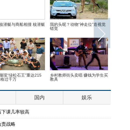
核潜艇与商船相撞 核潜艇
我的头呢？动物“神走位”造视觉
首次披露
错觉
宋喆和马
堰现“绿松石王”重达215
乡村教师街头卖唱 赚钱为学生买
丹麦小猫
价格过千万
教具
半睁
国内
娱乐
石下课几率较高
负责战略