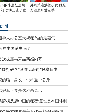
头下的小蘑菇居然
外媒关注洪荒少女 她是
梦幻 仿佛走进了童
奥运最可爱选手
界
新闻
领导人办公室大揭秘 谁的最霸气
V会在中国消失吗？
首次披露与宋喆离婚内幕
也能打码？“马赛克寿司”风靡日本
的猫：身长1.21米 重12公斤
姑娘私下竟是这种画风…
奖牌榜反超中国的秘密:竟也是举国体制
50个民族的素颜美女代表都长啥样(组