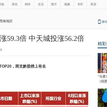
时政
资讯
财经
生活
图片
视频
专栏
双语
西南地区
移
59.3倍 中天城投涨56.2倍
精彩
29
TOP20，两支黔股榜上有名
“马赛
（组