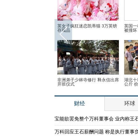
16里约奥运会和残奥会吉祥物
英女子疯狂迷恋凯蒂猫 3万英镑
英国一
存藏品
被撞坏
奥运会前瞻：美国女篮媒体
非洲弟子少林寺修行 释永信出席
湖北十
开班仪式
公斤 
财经
环球
宝能欲罢免整个万科董事会 业内称王
万科回应王石薪酬问题 称是执行董事