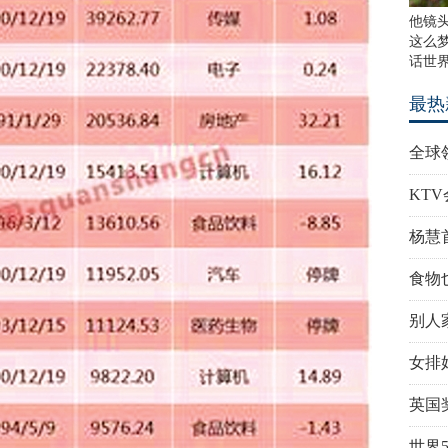
他镜
这么
话世
最热
全球
KT
杨慧
食物
别人家
女排
英国
世界