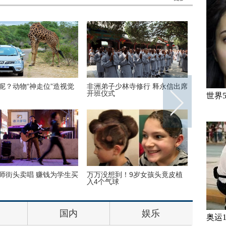
呢？动物“神走位”造视觉
非洲弟子少林寺修行 释永信出席
美国迈阿
开班仪式
世界
师街头卖唱 赚钱为学生买
万万没想到！9岁女孩头竟皮植
“双头姐
入4个气球
毕业
国内
娱乐
奥运