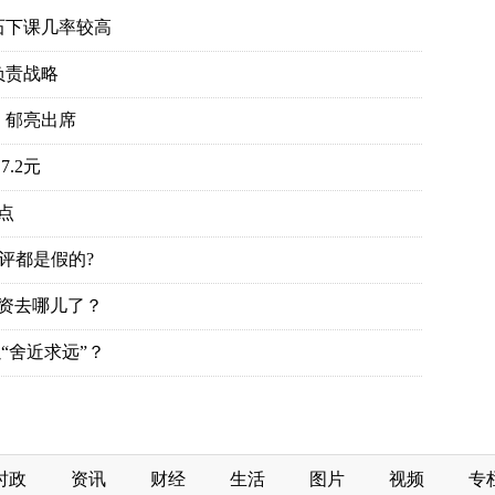
石下课几率较高
负责战略
、郁亮出席
.2元
点
评都是假的?
投资去哪儿了？
“舍近求远”？
时政
资讯
财经
生活
图片
视频
专