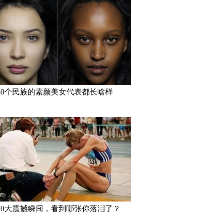
密一机场出现巨型UFO
高墙之内：探访泰国重刑犯监狱
丹麦小猫拥
半睁
50个民族的素颜美女代表都长啥样
妹”共享一个身体 已大学
三万英尺高空下的地球 没想到竟
巴西：20
如此美丽
花式Cosp
10大震撼瞬间，看到哪张你落泪了？