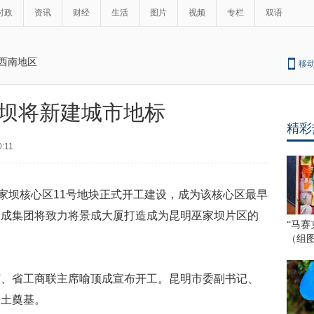
时政
资讯
财经
生活
图片
视频
专栏
双语
西南地区
移
坝将新建城市地标
精彩
0:11
巫家坝核心区11号地块正式开工建设，成为该核心区最早
景成集团将致力将景成大厦打造成为昆明巫家坝片区的
“马赛
（组
席、省工商联主席喻顶成宣布开工。昆明市委副书记、
培土奠基。