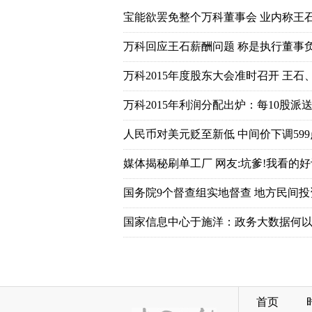
宝能欲罢免整个万科董事会 业内称王
万科回应王石薪酬问题 称是执行董事
万科2015年度股东大会准时召开 王石
万科2015年利润分配出炉：每10股派送7
人民币对美元贬至新低 中间价下调599
媒体揭秘刷单工厂 网友:坑爹!我看的好
国务院9个督查组实地督查 地方民间
国家信息中心于施洋：政务大数据何以
首页