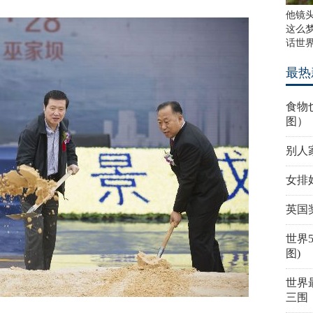
他镜
这么
话世
最热
食物
图）
别人家
女排
英国
世界
图)
世界
三围