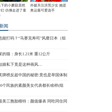
头下的小蘑菇居然
外媒关注洪荒少女 她是
梦幻 仿佛走进了童
奥运最可爱选手
界
新闻
也能打码？“马赛克寿司”风靡日本（组
的猫：身长1.21米 重12公斤
姑娘私下竟是这种画风…
奖牌榜反超中国的秘密:竟也是举国体制
50个民族的素颜美女代表都长啥样(组
最美三胞胎模特：颜值爆表 同吃同住同