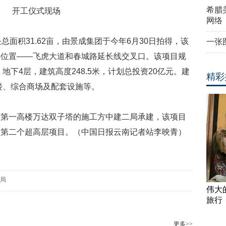
希腊
开工仪式现场
网络
总面积31.62亩，由景成集团于今年6月30日拍得，该
一张
心位置——飞虎大道和春城路延长线交叉口。该项目规
地下4层，建筑高度248.5米，计划总投资20亿元。建
精彩
楼、综合商场及配套设施等。
南第一高楼万达双子塔的施工方中建二局承建，该项目
的第二个超高层项目。（中国日报云南记者站李映青）
局
伟大
旅行
更多>>