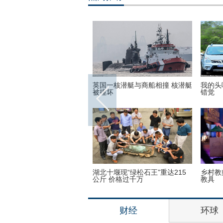
世界各地的宗教建筑 充满魔
英国一核潜艇与商船相撞 核潜艇
我的头
彩呈现视觉盛宴
被撞坏
错觉
子疯狂迷恋凯蒂猫 3万英镑
湖北十堰现“绿松石王”重达215
乡村教
品
公斤 价格过千万
教具
财经
环球