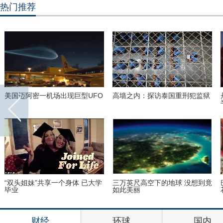
热门推荐
美国迈阿密一机场出现巨型UFO
高墙之内：探访泰国重刑犯监狱
“双头姐妹”共享一个身体 已大学
三万英尺高空下的地球 没想到竟
毕业
如此美丽
财经
环球
国内