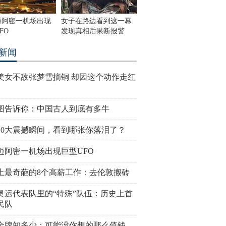
迈阿密一机场出现
女子在路边看到这一幕
FO
发现真相后果断报警
新闻
美女不敌张梦雪摘铜 却因这个动作走红
图告诉你：中国古人到底有多牛
10大震撼瞬间，看到哪张你落泪了？
迈阿密一机场出现巨型UFO
上最奇葩的8个高薪工作：去伦敦搬砖
奥运代表队里的“特殊”队伍：历史上首
民队
金牌知多少：可能没你想的那么值钱