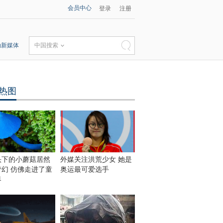
会员中心
登录
注册
动新媒体
中国搜索
热图
头下的小蘑菇居然
外媒关注洪荒少女 她是
梦幻 仿佛走进了童
奥运最可爱选手
界