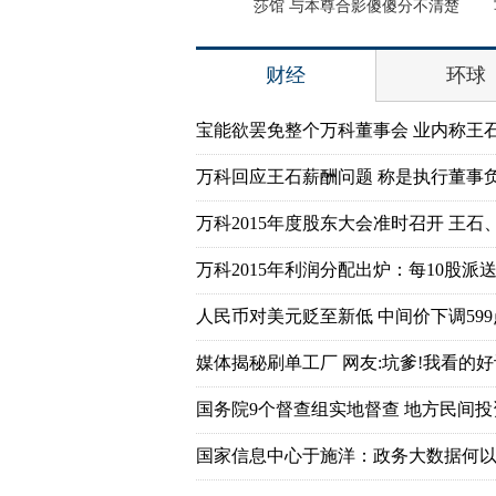
osplay美女趣味十足
莎馆 与本尊合影傻傻分不清楚
写真
财经
环球
宝能欲罢免整个万科董事会 业内称王
万科回应王石薪酬问题 称是执行董事
万科2015年度股东大会准时召开 王石
万科2015年利润分配出炉：每10股派送7
人民币对美元贬至新低 中间价下调599
媒体揭秘刷单工厂 网友:坑爹!我看的好
国务院9个督查组实地督查 地方民间
国家信息中心于施洋：政务大数据何以