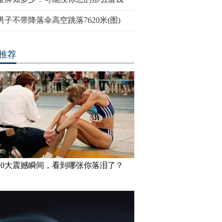
男子不带降落伞高空跳落7620米(图)
推荐
10大震撼瞬间，看到哪张你落泪了？