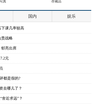
存藏品
公斤 价
国内
娱乐
石下课几率较高
负责战略
、郁亮出席
.2元
点
评都是假的?
投资去哪儿了？
“舍近求远”？