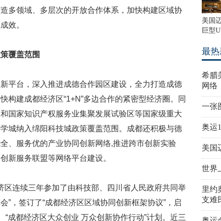
打造多领域、多层次的开放合作体系，加快构建区域协
美国
显成效。
巨型U
最热
政策覆盖范围
希腊
创新平台，深入推进成德合作园区建设，全力打造成德
网络
快构建成都经济区“1+N”多边合作的紧密型经济圈。同
一张
区和国家知识产权服务业集聚发展试验区等国家级重大
奥运
科学城纳入绵阳科技城政策覆盖范围。成都还积极与德
全、服务优的产业协同创新网络,推进跨市创新实验
美国
及创新服务联盟等网络平台建设。
世界
都经济区连续三年参加了由科技部、四川省人民政府共同举
里约
支难
会”，签订了“成都经济区区域协同创新框架协议”，启
、“成都经济区大众创业 万众创新协作行动”计划。近三
奥运