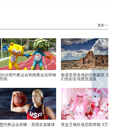
更多>>
6里约奥运会和残奥会吉祥物
散落世界各地的宗教建筑 充满魔
英国一核
幻色彩呈现视觉盛宴
被撞坏
运会前瞻：美国女篮媒体
英女子疯狂迷恋凯蒂猫 3万英镑
湖北十堰