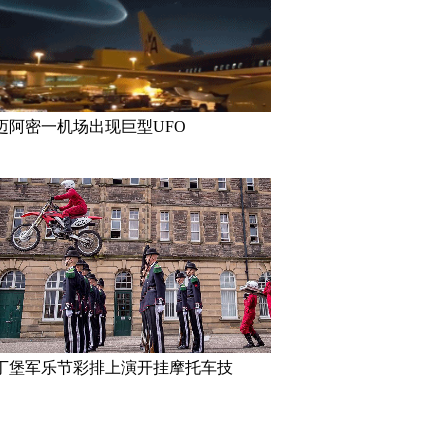
迈阿密一机场出现巨型UFO
丁堡军乐节彩排上演开挂摩托车技