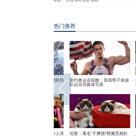
标签：
区域
协同
创新
成都
热门推荐
小猫拥有奇异大眼 睡觉时仍
里约奥运会前瞻：美国男子体操
201
队运动员媒体写真
亮相
：2016里约动漫节精彩上演
伦敦：著名“不爽猫”蜡像亮相杜
里约奥