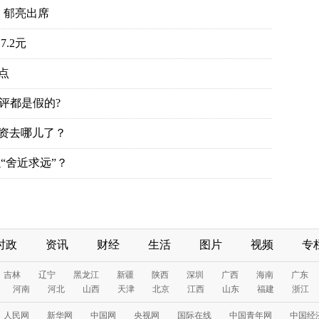
、郁亮出席
.2元
点
评都是假的?
投资去哪儿了？
“舍近求远”？
时政
资讯
财经
生活
图片
视频
专
吉林
辽宁
黑龙江
新疆
陕西
深圳
广西
海南
广东
河南
河北
山西
天津
北京
江西
山东
福建
浙江
人民网
新华网
中国网
央视网
国际在线
中国青年网
中国经