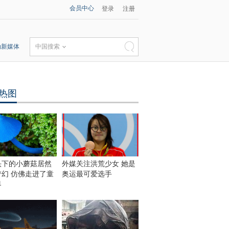
会员中心
登录
注册
动新媒体
中国搜索
热图
头下的小蘑菇居然
外媒关注洪荒少女 她是
梦幻 仿佛走进了童
奥运最可爱选手
界