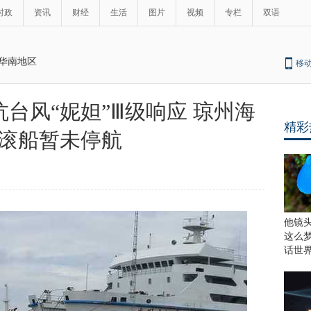
时政
资讯
财经
生活
图片
视频
专栏
双语
华南地区
移
台风“妮妲”Ⅲ级响应 琼州海
精彩
滚船暂未停航
他镜
这么
话世