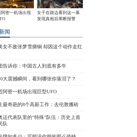
迈阿密一机场出现
女子在路边看到这一幕
FO
发现真相后果断报警
新闻
美女不敌张梦雪摘铜 却因这个动作走红
图告诉你：中国古人到底有多牛
10大震撼瞬间，看到哪张你落泪了？
迈阿密一机场出现巨型UFO
上最奇葩的8个高薪工作：去伦敦搬砖
奥运代表队里的“特殊”队伍：历史上首
民队
金牌知多少：可能没你想的那么值钱