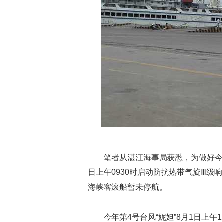
笔者从湛江海事局获悉，为做好今
日上午0930时启动防抗热带气旋Ⅲ级
海峡客滚船暂未停航。
今年第4号台风“妮妲”8月1日上午1