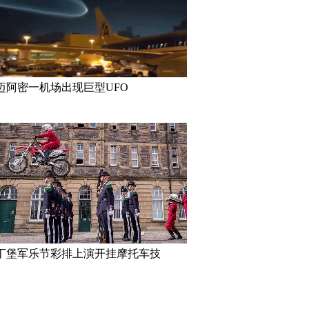
迈阿密一机场出现巨型UFO
丁堡军乐节彩排上演开挂摩托车技