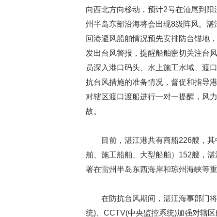
向西北方向移动，预计2号在汕尾到阳
州半岛东部沿海将会出现8级阵风。湛
回港避风船舶情况预先安排防台锚地，
发出台风警报，提醒船舶密切关注台
员深入港口码头、水上施工水域、渡
抗台风措施的准备情况，督促和指导
对辖区渡口渡船进行一对一提醒，风
故。
目前，湛江港共有商船226艘，
舶、施工船舶、大型船舶）152艘，湛
署在雷州半岛东西海岸和琼州海峡等
在防抗台风期间，湛江海事部门将通
统)、CCTV(中央监控系统)加强对