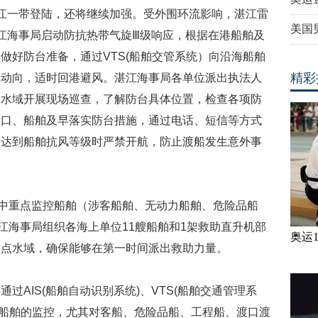
江一带登陆，还将继续加强。受外围环流影响，湛江雷
美国
江海事局启动防抗热带气旋Ⅲ级响应，根据在港船舶及
做好防台准备，通过VTS(船舶交管系统）向沿海船舶
精彩
风动向，适时回港避风。湛江海事局各单位派出执法人
口水域开展现场巡查，了解防台具体位置，检查各项防
港口、船舶及早落实防台措施，通过电话、短信等方式
力达到船舶抗风等级时严禁开航，防止渡船发生意外事
其中重点监控船舶（涉客船舶、无动力船舶、危险品船
江海事局组织各海上单位11艘船舶和1架救助直升机部
奥运
重点水域，确保能够在第一时间派出救助力量。
过AIS(船舶自动识别系统)、VTS(船舶交通管理系
辖区船舶的监控，尤其对客船、危险品船、工程船、渡口渡