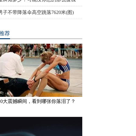
男子不带降落伞高空跳落7620米(图)
推荐
10大震撼瞬间，看到哪张你落泪了？