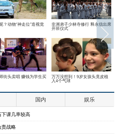
内：探访泰国重刑犯监狱
丹麦小猫拥有奇异大眼 睡觉时仍
里约奥运
半睁
队运动员
尺高空下的地球 没想到竟
巴西：2016里约动漫节精彩上演
伦敦：著
丽
花式Cosplay美女趣味十足
莎馆 与
国内
娱乐
石下课几率较高
负责战略