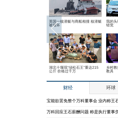
弟子少林寺修行 释永信出席
美国迈阿密一机场出现巨型UFO
高墙之
仪式
没想到！9岁女孩头竟皮植
“双头姐妹”共享一个身体 已大学
三万英
个气球
毕业
如此美
财经
环球
宝能欲罢免整个万科董事会 业内称王
万科回应王石薪酬问题 称是执行董事