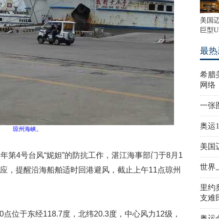
美国
巨型U
最热
希腊
网络
一张
奥运
琼州海峡
。
美国
年第4号台风“妮妲”的防抗工作，湛江海事部门于8月1
世界
响应，提醒沿海船舶适时回港避风，截止上午11点琼州
里约
支难
0点位于东经118.7度，北纬20.3度，中心风力12级，
奥运