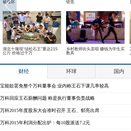
被撞坏
错觉
湖北十堰现“绿松石王”重达215
乡村教师街头卖唱 赚钱为学生买
公斤 价格过千万
教具
财经
环球
国内
宝能欲罢免整个万科董事会 业内称王石下课几率较高
万科回应王石薪酬问题 称是执行董事负责战略
万科2015年度股东大会准时召开 王石、郁亮出席
万科2015年利润分配出炉：每10股派送7.2元