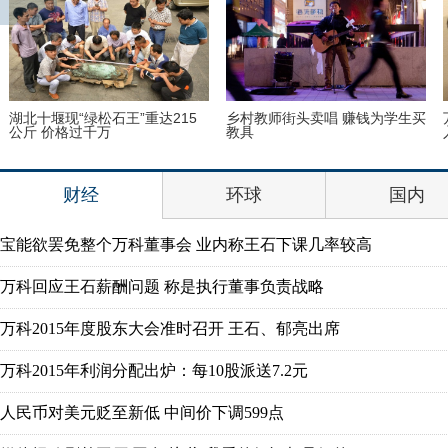
湖北十堰现“绿松石王”重达215
乡村教师街头卖唱 赚钱为学生买
公斤 价格过千万
教具
财经
环球
国内
宝能欲罢免整个万科董事会 业内称王石下课几率较高
万科回应王石薪酬问题 称是执行董事负责战略
万科2015年度股东大会准时召开 王石、郁亮出席
万科2015年利润分配出炉：每10股派送7.2元
人民币对美元贬至新低 中间价下调599点